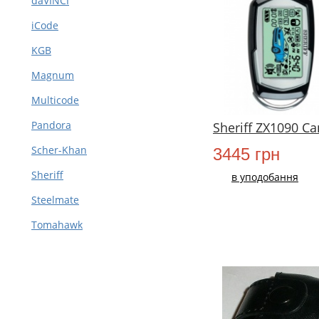
daVINCI
iCode
KGB
Magnum
Multicode
Pandora
Sheriff ZX1090 Ca
Scher-Khan
3445 грн
Sheriff
в уподобання
Steelmate
Tomahawk