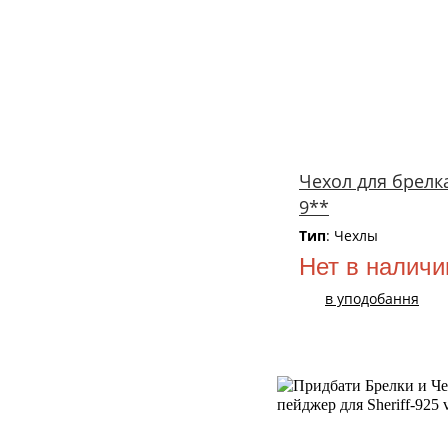
Чехол для брелка
9**
Тип
: Чехлы
Нет в наличи
в уподобання