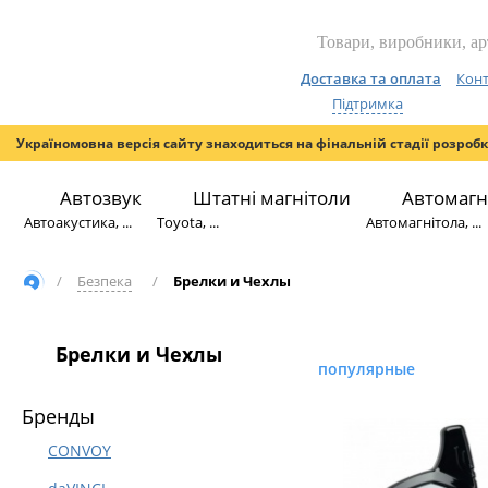
Доставка та оплата
Конт
Підтримка
Україномовна версія сайту знаходиться на фінальній стадії розроб
Автозвук
Штатні магнітоли
Автомагн
Автоакустика, ...
Toyota, ...
Автомагнітола, ...
/
Безпека
/
Брелки и Чехлы
Брелки и Чехлы
популярные
Бренды
CONVOY