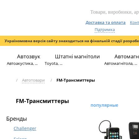
Доставка та оплата
Конт
Підтримка
Україномовна версія сайту знаходиться на фінальній стадії розроб
Автозвук
Штатні магнітоли
Автомагн
Автоакустика, ...
Toyota, ...
Автомагнітола, ...
/
Автотовари
/
FM-Трансмиттеры
FM-Трансмиттеры
популярные
Бренды
Challenger