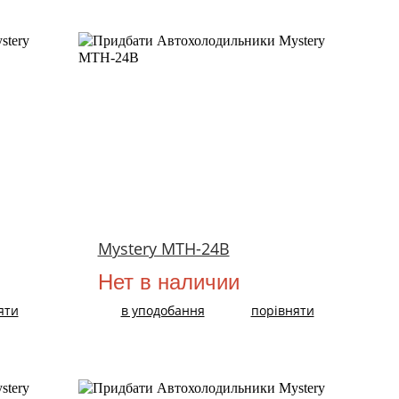
Mystery MTH-24B
Нет в наличии
яти
в уподобання
порівняти