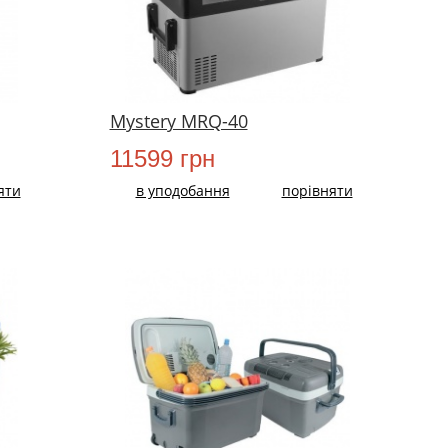
Mystery MRQ-40
11599 грн
яти
в уподобання
порівняти