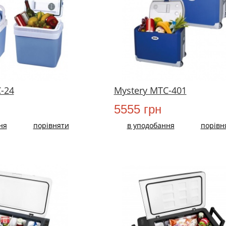
-24
Mystery MTC-401
5555 грн
ня
порівняти
в уподобання
порівн
НОВИЙ