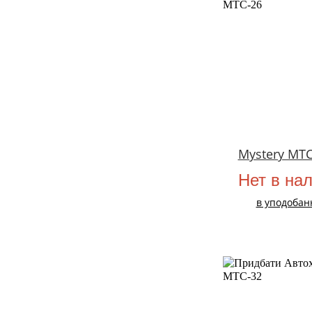
Mystery MTC
Нет в на
в уподобан