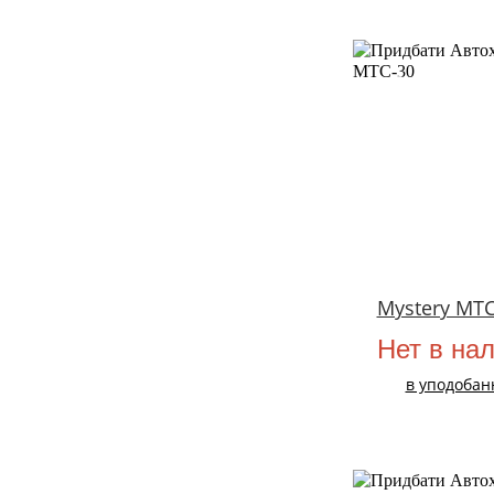
НОВИЙ
Mystery MTC
Нет в на
в уподобан