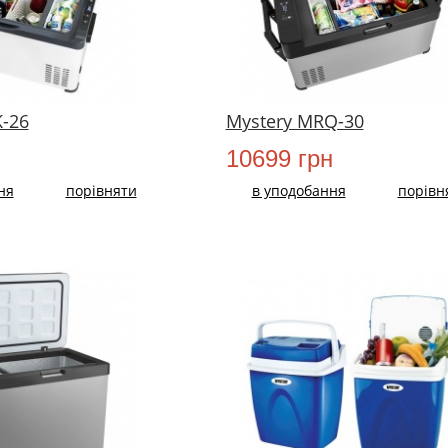
-26
Mystery MRQ-30
10699 грн
ня
порівняти
в уподобання
порівн