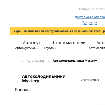
Доставка та оплата
Підтримка
Україномовна версія сайту знаходиться на фінальній стадії 
Автозвук
Штатні магнітоли
Авт
Автоакустика, ...
Toyota, ...
Автомагніто
/
Автотовари
/
Автохолодильники Mystery
Автохолодильники
популярные
Mystery
Бренды