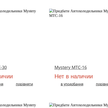
-30
Mystery MTC-16
личии
Нет в наличии
ня
порівняти
в уподобання
порівн