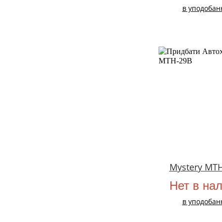
в уподобан
Mystery MT
Нет в на
в уподобан