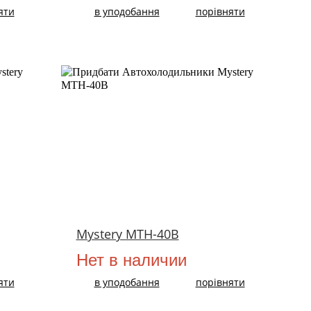
яти
в уподобання
порівняти
Mystery MTH-40B
Нет в наличии
яти
в уподобання
порівняти