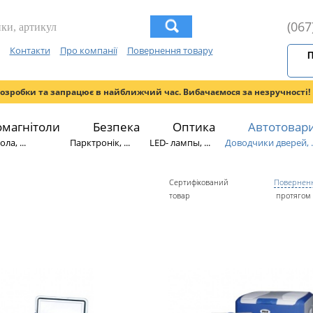
(067
Контакти
Про компанії
Повернення товару
П
розробки та запрацює в найближчий час. Вибачаємося за незручності!
омагнітоли
Безпека
Оптика
Автотовар
ла, ...
Парктронік, ...
LED- лампы, ...
Доводчики дверей, ..
Сертифікований
Поверненн
товар
протягом 