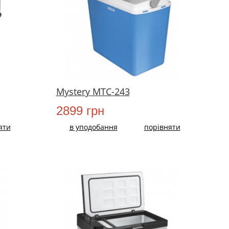
Mystery MTC-243
2899 грн
яти
в уподобання
порівняти
НОВИЙ