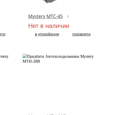
Mystery MTC-45
1
Нет в наличии
яти
в уподобання
порівняти