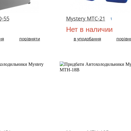
Q-55
Mystery MTC-21
1
н
Нет в наличии
ня
порівняти
в уподобання
порівн