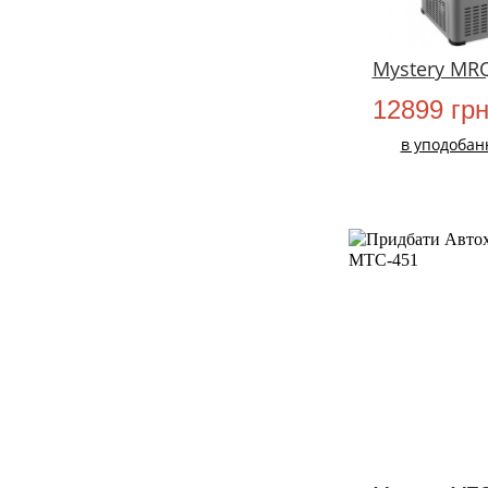
Mystery MR
12899 гр
в уподобан