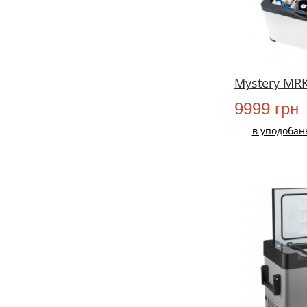
Mystery MRK
9999 грн
в уподобан
НОВИЙ