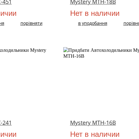
-451
Mystery MTH-18B
личии
Нет в наличии
ня
порівняти
в уподобання
порівн
-241
Mystery MTH-16B
личии
Нет в наличии