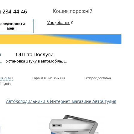
)
234-44-46
Кошик порожній
Уподобання
0
ередзвонити
мені
и
ОПТ та Послуги
.
Установка Звуку в автомобіль, ...
я, обмін
Гарантія низьких цін
Експрес доставка
14 днів
АвтоХолодильники в Интернет-магазине АвтоСтудия