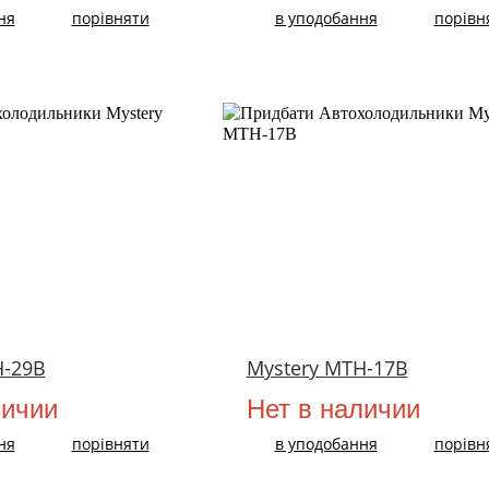
ня
порівняти
в уподобання
порівн
H-29B
Mystery MTH-17B
личии
Нет в наличии
ня
порівняти
в уподобання
порівн