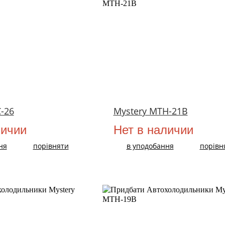
-26
Mystery MTH-21B
личии
Нет в наличии
ня
порівняти
в уподобання
порівн