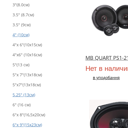
3"(8.0см)
3.5" (8.7см)
3.5" (9см)
4" (10см)
4"x 6"(10x15см)
4"x6" (10х16см)
MB QUART PS1-2
5"(13 см)
Нет в наличи
5"x 7"(13x18см)
в уподобання
5"x7"(13х18см)
5.25" (13см)
6" (16 см)
6"x 8"(16,5x20см)
6"x 9"(15x23см)