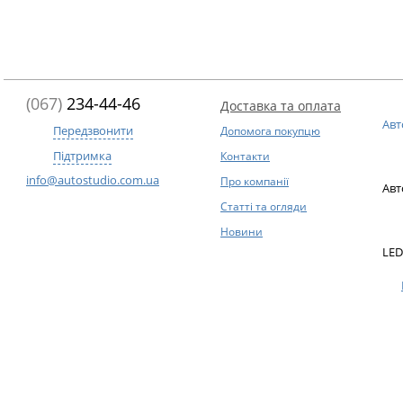
(067)
234-44-46
Доставка та оплата
Авт
Передзвонити
Допомога покупцю
Підтримка
Контакти
info@autostudio.com.ua
Про компанії
Авт
Статті та огляди
Новини
LED