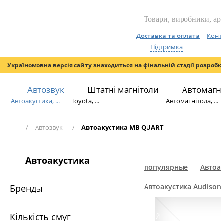
Доставка та оплата
Конт
Підтримка
Україномовна версія сайту знаходиться на фінальній стадії розроб
Автозвук
Штатні магнітоли
Автомагн
Автоакустика, ...
Toyota, ...
Автомагнітола, ...
/
Автозвук
/
Автоакустика MB QUART
Автоакустика
популярные
Автоа
Автоакустика Audison
Бренды
Кількість смуг
НОВИЙ