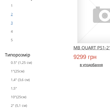
1
2
3
4
5
MB QUART PS1-2
Типорозмір
9299 грн
0.5" (1,25 см)
в уподобання
1"(25см)
1,4" (3,6 см)
1,5"
10"(25см)
2" (5,1 см)