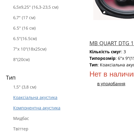
6,5х9,25" (16,3-23,5 см)
6,7" (17 см)
6.5" (16 см)
6.5"(16.5см)
MB QUART DTG 1
7"x 10"(18x25см)
Кількість смуг
: 3
Типорозмір
: 6"x 9"(
8"(20см)
Тип
: Коаксіальна аку
Нет в наличи
Тип
в уподобання
1,5" (3,8 см)
Коаксіальна акустика
Компонентна акустика
Мидбас
Твіттер