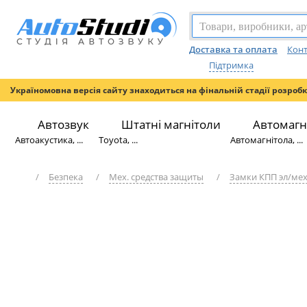
Доставка та оплата
Конт
Підтримка
Україномовна версія сайту знаходиться на фінальній стадії розроб
Автозвук
Штатні магнітоли
Автомагн
Автоакустика, ...
Toyota, ...
Автомагнітола, ...
/
Безпека
/
Мех. средства защиты
/
Замки КПП эл/ме