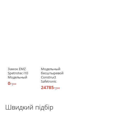
Замок EMZ
Модельный
Spetrotec i10
бесштыревой
Модельный
Construct
Safetronic
0
грн
24785
грн
Швидкий підбір