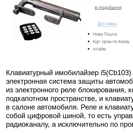
в уподобання
Доставка
Нова Пошта
Кур`єром по Києву
Інтайм
Клавиатурный имобилайзер i5(Cb103) о
электронная система защиты автомоби
из электронного реле блокирования, к
подкапотном пространстве, и клавиат
в салоне автомобиля. Реле и клавиа
собой цифровой шиной, то есть управ
радиоканалу, а исключительно по про