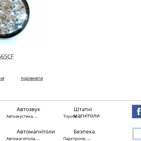
665CF
ня
порівняти
Автозвук
Штатні
магнітоли
Автоакустика, ...
Toyota, ...
Автомагнітоли
Безпека
Автомагнітола, ...
Парктронік, ...