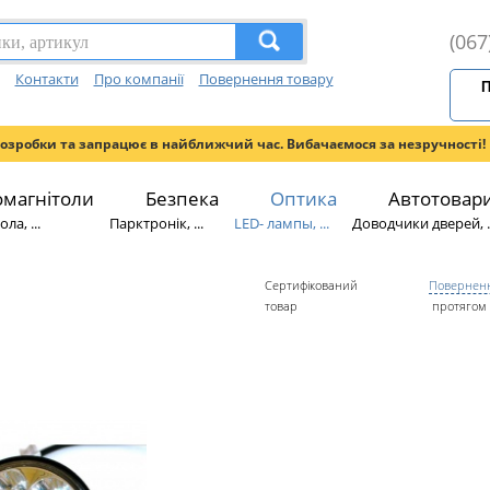
(067
Контакти
Про компанії
Повернення товару
П
розробки та запрацює в найближчий час. Вибачаємося за незручності!
омагнітоли
Безпека
Оптика
Автотовар
ла, ...
Парктронік, ...
LED- лампы, ...
Доводчики дверей, ..
Сертифікований
Поверненн
товар
протягом 