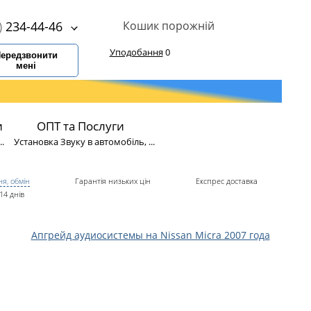
)
234-44-46
Кошик порожній
Уподобання
0
ередзвонити
мені
и
ОПТ та Послуги
.
Установка Звуку в автомобіль, ...
я, обмін
Гарантія низьких цін
Експрес доставка
14 днів
Апгрейд аудиосистемы на Nissan Micra 2007 года