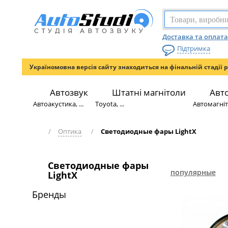
Доставка та оплата
Підтримка
Україномовна версія сайту знаходиться на фінальній стадії 
Автозвук
Штатні магнітоли
Авт
Автоакустика, ...
Toyota, ...
Автомагніто
/
Оптика
/
Светодиодные фары LightX
Светодиодные фары
популярные
LightX
Бренды
НОВИЙ