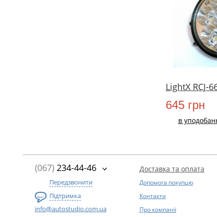
LightX RCJ-6
645 грн
в уподобан
(067)
234-44-46
Доставка та оплата
Передзвонити
Допомога покупцю
Підтримка
Контакти
info@autostudio.com.ua
Про компанії