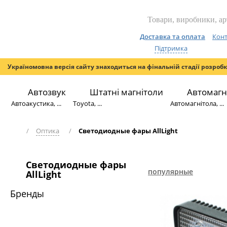
Доставка та оплата
Конт
Підтримка
Україномовна версія сайту знаходиться на фінальній стадії розроб
Автозвук
Штатні магнітоли
Автомагн
Автоакустика, ...
Toyota, ...
Автомагнітола, ...
/
Оптика
/
Светодиодные фары AllLight
Светодиодные фары
популярные
AllLight
Бренды
НОВИЙ