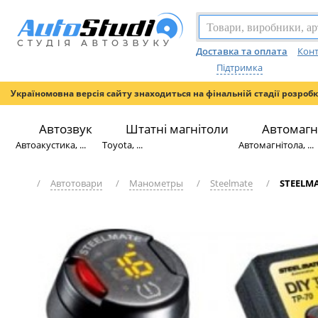
Доставка та оплата
Конт
Підтримка
Україномовна версія сайту знаходиться на фінальній стадії розроб
Автозвук
Штатні магнітоли
Автомагн
Автоакустика, ...
Toyota, ...
Автомагнітола, ...
/
Автотовари
/
Манометры
/
Steelmate
/
STEELMA