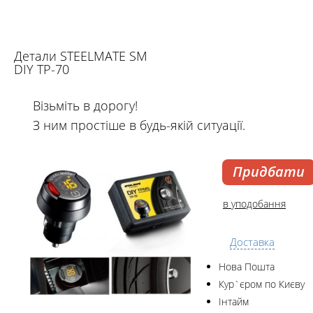
Детали STEELMATE SM
DIY TP-70
Візьміть в дорогу!
З ним простіше в будь-якій ситуації.
Придбати
в уподобання
Доставка
Нова Пошта
Кур`єром по Києву
Інтайм