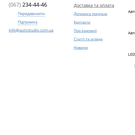
(067)
234-44-46
Доставка та оплата
Авт
Передзвонити
Допомога покупцю
Підтримка
Контакти
info@autostudio.com.ua
Про компанії
Авт
Статті та огляди
Новини
LED