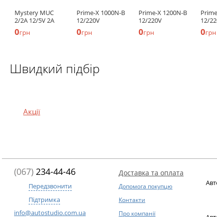
Mystery MUC
Prime-X 1000N-B
Prime-X 1200N-B
Prime
2/2A 12/5V 2А
12/220V
12/220V
12/2
0
0
0
0
грн
грн
грн
грн
Швидкий підбір
Акції
(067)
234-44-46
Доставка та оплата
Авт
Передзвонити
Допомога покупцю
Підтримка
Контакти
info@autostudio.com.ua
Про компанії