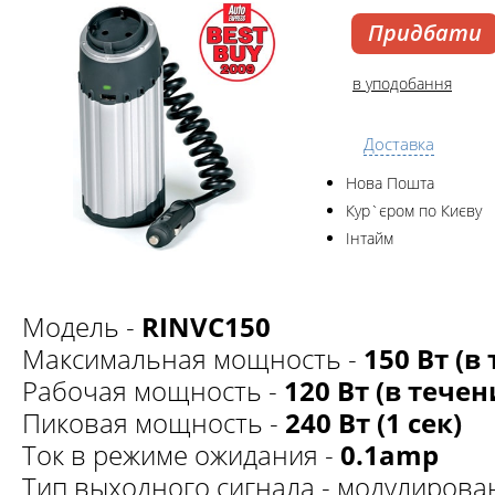
Придбати
в уподобання
Доставка
Нова Пошта
Кур`єром по Києву
Інтайм
Модель -
RINVС150
Максимальная мощность -
150 Вт (в
Рабочая мощность -
120 Вт (в течен
Пиковая мощность -
240 Вт (1 сек)
Ток в режиме ожидания -
0.1amp
Тип выходного сигнала - модулирова