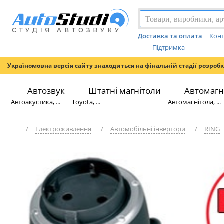
Доставка та оплата
Конт
Підтримка
Україномовна версія сайту знаходиться на фінальній стадії розроб
Автозвук
Штатні магнітоли
Автомагн
Автоакустика, ...
Toyota, ...
Автомагнітола, ...
/
Електроживлення
/
Автомобільні інвертори
/
RING