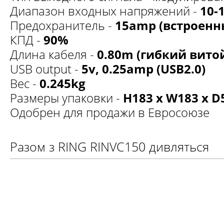
Диапазон входных напряжений -
10-
Предохранитель -
15amp (встроенн
КПД -
90%
Длина кабеля -
0.80m (гибкий вито
USB output -
5v, 0.25amp (USB2.0)
Вес -
0.245kg
Размеры упаковки -
H183 x W183 x 
Одобрен для продажи в Евросоюзе
Разом з RING RINVС150 дивляться