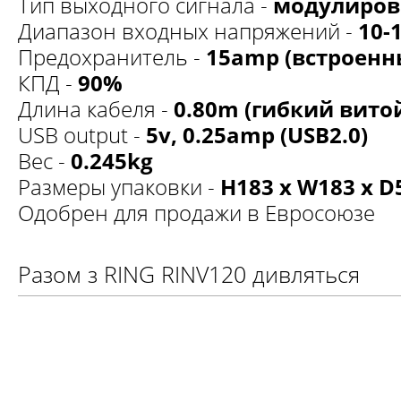
Тип выходного сигнала -
модулиров
Диапазон входных напряжений -
10-1
Предохранитель -
15amp (встроенн
КПД -
90%
Длина кабеля -
0.80m (гибкий вито
USB output -
5v, 0.25amp (USB2.0)
Вес -
0.245kg
Размеры упаковки -
H183 x W183 x 
Одобрен для продажи в Евросоюзе
Разом з RING RINV120 дивляться