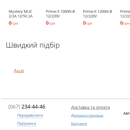
Mystery MUC
Prime-X 1000N-B
Prime-X 1200N-B
Prime
2/2A 12/5V 2А
12/220V
12/220V
12/2
0
0
0
0
грн
грн
грн
грн
Швидкий підбір
Акції
(067)
234-44-46
Доставка та оплата
Авт
Передзвонити
Допомога покупцю
Підтримка
Контакти