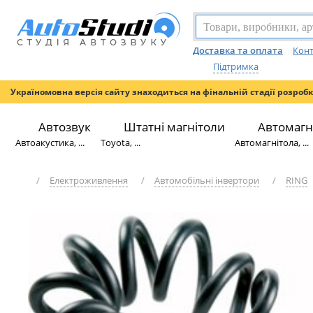
Доставка та оплата
Конт
Підтримка
Україномовна версія сайту знаходиться на фінальній стадії розроб
Автозвук
Штатні магнітоли
Автомагн
Автоакустика, ...
Toyota, ...
Автомагнітола, ...
/
Електроживлення
/
Автомобільні інвертори
/
RING