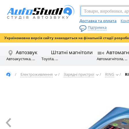
Доставка та оплата
Конт
Підтримка
Україномовна версія сайту знаходиться на фінальній стадії розроб
Автозвук
Штатні магнітоли
Автомагн
Автоакустика, ...
Toyota, ...
Автомагнітола, ...
/
Електроживлення
/
Зарядні пристрої
/
RING
/
R