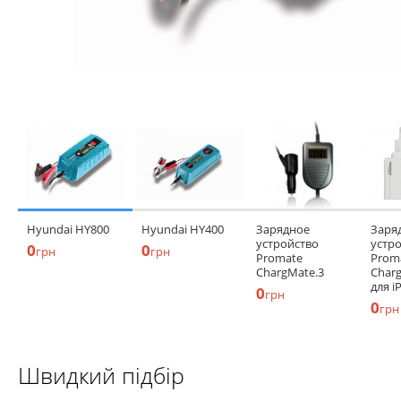
Hyundai HY800
Hyundai HY400
Зарядное
Заря
устройство
устр
0
0
грн
грн
Promate
Prom
ChargMate.3
Charg
для i
0
грн
0
грн
Швидкий підбір