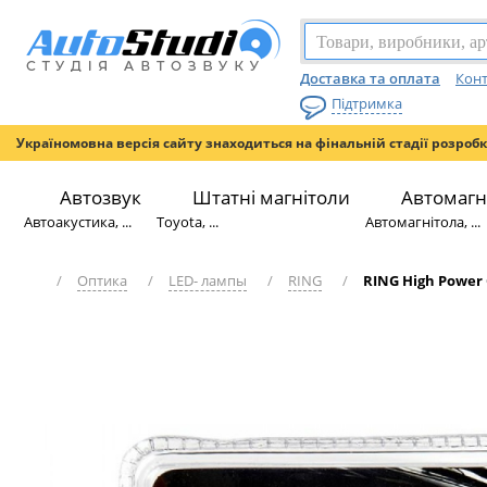
Доставка та оплата
Конт
Підтримка
Україномовна версія сайту знаходиться на фінальній стадії розроб
Автозвук
Штатні магнітоли
Автомагн
Автоакустика, ...
Toyota, ...
Автомагнітола, ...
/
Оптика
/
LED- лампы
/
RING
/
RING High Power 