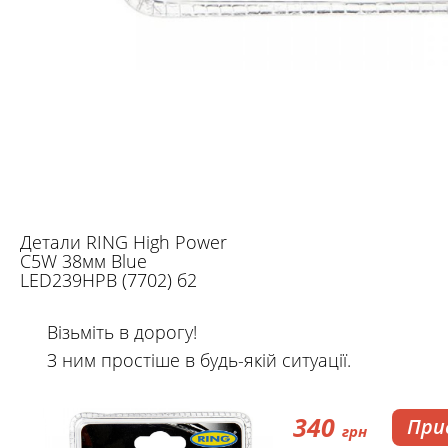
Детали RING High Power
C5W 38мм Blue
LED239HPB (7702) б2
Візьміть в дорогу!
З ним простіше в будь-якій ситуації.
340
При
грн