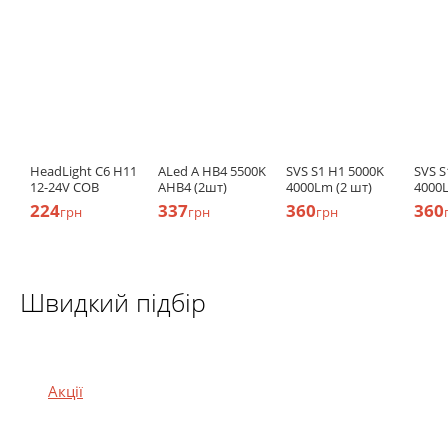
HeadLight C6 H11
ALed A HB4 5500K
SVS S1 H1 5000K
SVS S
12-24V COB
AHB4 (2шт)
4000Lm (2 шт)
4000L
224
337
360
360
грн
грн
грн
Швидкий підбір
Акції