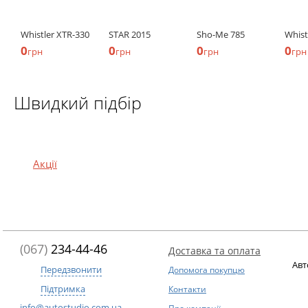
Whistler XTR-330
STAR 2015
Sho-Me 785
Whist
0
0
0
0
грн
грн
грн
грн
Швидкий підбір
Акції
(067)
234-44-46
Доставка та оплата
Авт
Передзвонити
Допомога покупцю
Підтримка
Контакти
info@autostudio.com.ua