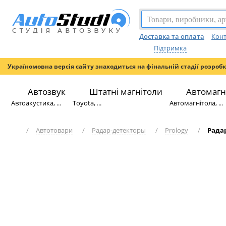
Доставка та оплата
Конт
Підтримка
Україномовна версія сайту знаходиться на фінальній стадії розроб
Автозвук
Штатні магнітоли
Автомагн
Автоакустика, ...
Toyota, ...
Автомагнітола, ...
/
Автотовари
/
Радар-детекторы
/
Prology
/
Радар