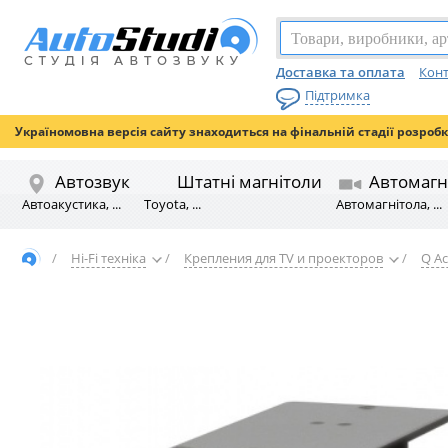
Доставка та оплата
Конт
Підтримка
Україномовна версія сайту знаходиться на фінальній стадії розроб
Автозвук
Штатні магнітоли
Автомагн
Автоакустика, ...
Toyota, ...
Автомагнітола, ...
/
Hi-Fi техніка
/
Крепления для TV и проекторов
/
Q Ac