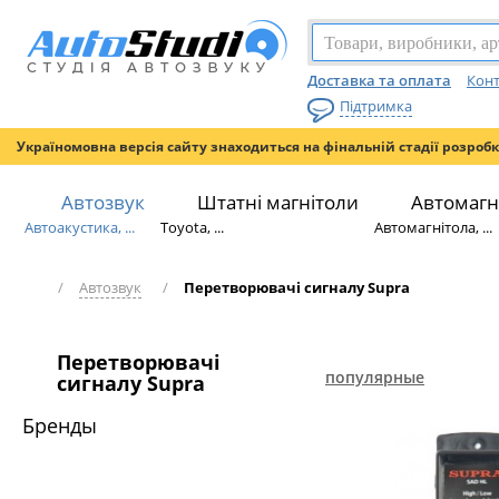
Доставка та оплата
Конт
Підтримка
Україномовна версія сайту знаходиться на фінальній стадії розроб
Автозвук
Штатні магнітоли
Автомагн
Автоакустика, ...
Toyota, ...
Автомагнітола, ...
/
Автозвук
/
Перетворювачі сигналу Supra
Перетворювачі
популярные
сигналу Supra
Бренды