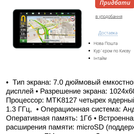
Придбати
в уподобання
Доставка
Нова Пошта
Кур`єром по Києву
Інтайм
• Тип экрана: 7.0 дюймовый емкостн
дисплей • Разрешение экрана: 1024х6
Процессор: MTK8127 четырех ядерный
1.3 ГГц, • Операционная система: Анд
Оперативная память: 1Гб • Встроенна
расширения памяти: microSD (поддерж