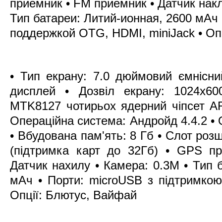
приемник • FM приемник • Датчик накл
Тип батареи: Литий-ионная, 2600 мАч 
поддержкой OTG, HDMI, miniJack • О
• Тип екрану: 7.0 дюймовий ємнісн
дисплей • Дозвіл екрану: 1024х600
MTK8127 чотирьох ядерний чіпсет AR
Операційна система: Андройд 4.4.2 • 
• Вбудована пам'ять: 8 Гб • Слот роз
(підтримка карт до 32Гб) • GPS п
Датчик нахилу • Камера: 0.3М • Тип ба
мАч • Порти: microUSB з підтримкою
Опції: Блютус, Вайфай