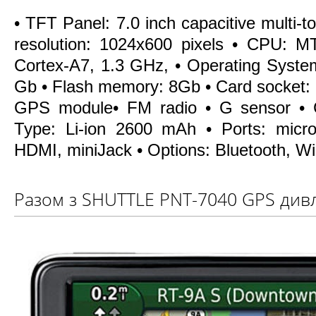
• TFT Panel: 7.0 inch capacitive multi-
resolution: 1024x600 pixels • CPU:
Cortex-A7, 1.3 GHz, • Operating Syste
Gb • Flash memory: 8Gb • Card socket:
GPS module• FM radio • G sensor • 
Type: Li-ion 2600 mAh • Ports: mic
HDMI, miniJack • Options: Bluetooth, Wi
Разом з SHUTTLE PNT-7040 GPS див