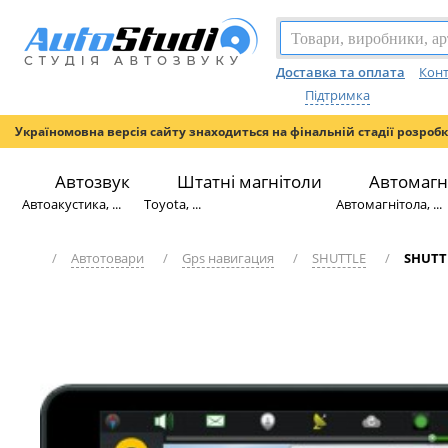
Доставка та оплата
Конт
Підтримка
Україномовна версія сайту знаходиться на фінальній стадії розроб
Автозвук
Штатні магнітоли
Автомагн
Автоакустика, ...
Toyota, ...
Автомагнітола, ...
/
Автотовари
/
Gps навигация
/
SHUTTLE
/
SHUTTL