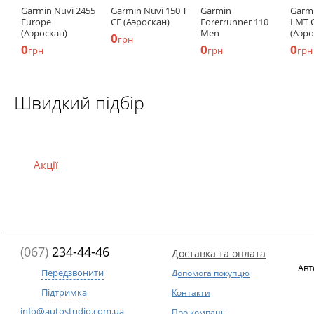
Garmin Nuvi 2455
Garmin Nuvi 150 T
Garmin
Garmi
Europe
CE (Аэроскан)
Forerrunner 110
LMT 
(Аэроскан)
Men
(Аэро
0
грн
0
0
0
грн
грн
грн
Швидкий підбір
Акції
(067)
234-44-46
Доставка та оплата
Авт
Передзвонити
Допомога покупцю
Підтримка
Контакти
info@autostudio.com.ua
Про компанії