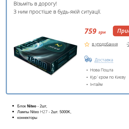
Візьміть в дорогу!
З ним простіше в будь-якій ситуації.
759
При
грн
в уподобання
Доставка
Нова Пошта
Кур`єром по Києву
Інтайм
Блок
Niteo
- 2шт,
H27
Лампы Niteo
- 2шт. 5000K,
коннекторы