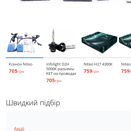
Ксенон Niteo
Infolight D2H
Niteo H27 4300К
Niteo
5000K разъемы
705
759
759
грн
грн
KET на проводах
705
грн
Швидкий підбір
Акції