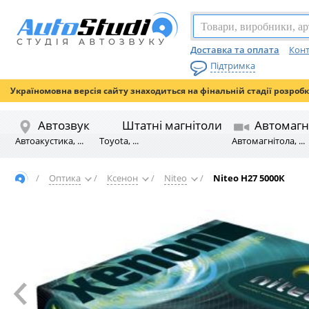
Доставка та оплата
Конт
Підтримка
Україномовна версія сайту знаходиться на фінальній стадії розроб
Автозвук
Штатні магнітоли
Автомагн
Автоакустика, ...
Toyota, ...
Автомагнітола, ...
/
Оптика
/
Ксенон
/
Niteo
/
Niteo H27 5000К