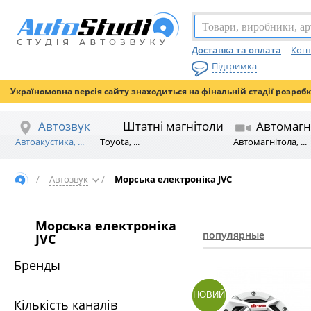
Доставка та оплата
Конт
Підтримка
Україномовна версія сайту знаходиться на фінальній стадії розроб
Автозвук
Штатні магнітоли
Автомагн
Автоакустика, ...
Toyota, ...
Автомагнітола, ...
/
Автозвук
/
Морська електроніка JVC
Морська електроніка
популярные
JVC
Бренды
НОВИЙ
Кількість каналів