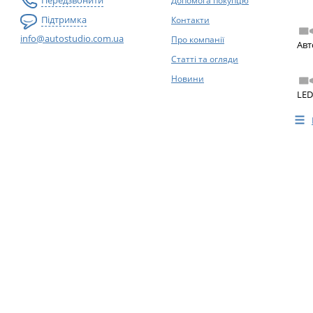
Передзвонити
Допомога покупцю
Підтримка
Контакти
info@autostudio.com.ua
Про компанії
Авт
Статті та огляди
Новини
LED