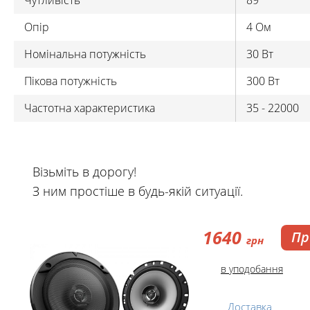
Чутливість
89
Опір
4 Oм
Номінальна потужність
30 Вт
Пікова потужність
300 Bт
Частотна характеристика
35 - 22000
Візьміть в дорогу!
З ним простіше в будь-якій ситуації.
1640
Пр
грн
в уподобання
Доставка