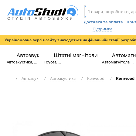
Доставка та оплата
Конт
Підтримка
Україномовна версія сайту знаходиться на фінальній стадії розроб
Автозвук
Штатні магнітоли
Автомагн
Автоакустика, ...
Toyota, ...
Автомагнітола, ...
/
Автозвук
/
Автоакустика
/
Kenwood
/
Kenwood 