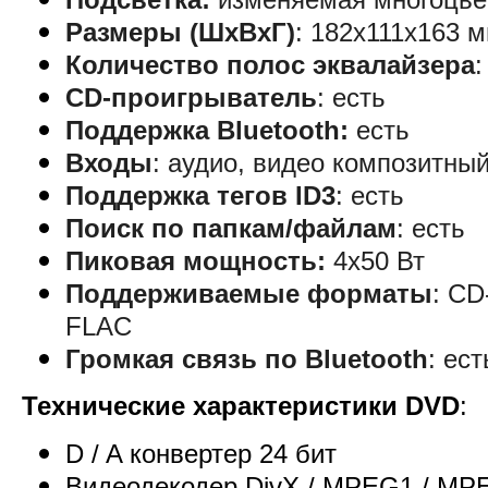
Размеры (ШхВхГ)
:
182x111x163 
Количество полос эквалайзера
CD-проигрыватель
:
есть
Поддержка Bluetooth
:
есть
Входы
:
аудио, видео композитны
Поддержка тегов ID3
:
есть
Поиск по папкам/файлам
:
есть
Пиковая мощность
:
4x50 Вт
Поддерживаемые форматы
:
CD
FLAC
Громкая связь по Bluetooth
:
ес
Технические характеристики DVD
:
D / A конвертер 24 бит
Видеодекодер DivX / MPEG1 / MP