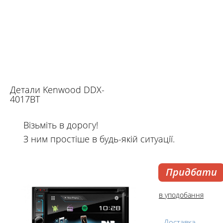
Детали Kenwood DDX-
4017BT
Візьміть в дорогу!
З ним простіше в будь-якій ситуації.
Придбати
в уподобання
Доставка