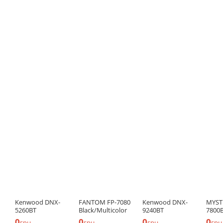
Kenwood DNX-
FANTOM FP-7080
Kenwood DNX-
MYST
5260BT
Black/Multicolor
9240BT
7800
0
0
0
0
грн
грн
грн
грн