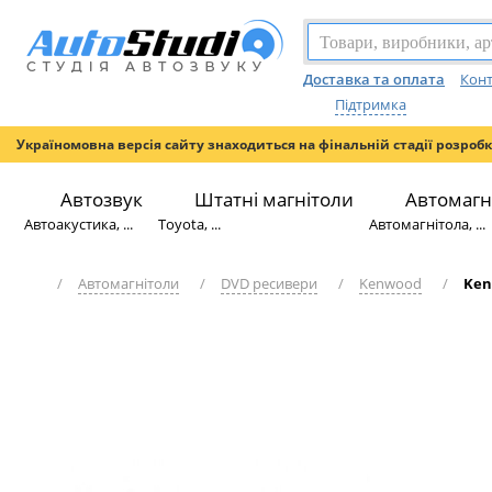
Доставка та оплата
Конт
Підтримка
Україномовна версія сайту знаходиться на фінальній стадії розроб
Автозвук
Штатні магнітоли
Автомагн
Автоакустика, ...
Toyota, ...
Автомагнітола, ...
/
Автомагнітоли
/
DVD ресивери
/
Kenwood
/
Ken