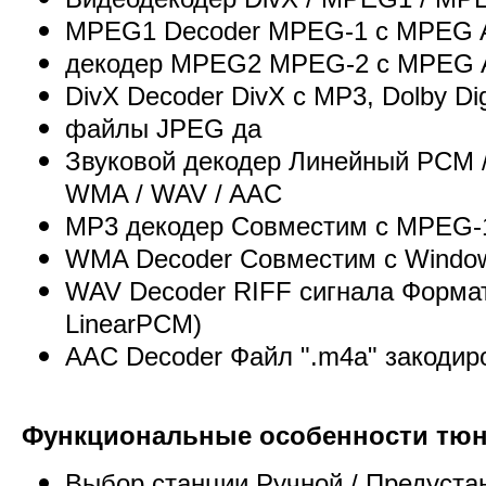
MPEG1 Decoder MPEG-1 с MPEG A
декодер MPEG2 MPEG-2 с MPEG A
DivX Decoder DivX с MP3, Dolby Dig
файлы JPEG да
Звуковой декодер Линейный PCM / D
WMA / WAV / AAC
MP3 декодер Совместим с MPEG-1
WMA Decoder Совместим с Window
WAV Decoder RIFF сигнала Формат
LinearPCM)
AAC Decoder Файл ".m4a" закоди
Функциональные особенности тю
Выбор станции Ручной / Предуста