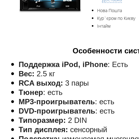
Нова Пошта
Кур`єром по Києву
Інтайм
Особенности си
Поддержка iPod, iPhone
: Есть
Вес:
2.5 кг
RCA выход:
3 пары
Тюнер
:
есть
MP3-проигрыватель
:
есть
DVD-проигрыватель
:
есть
Т
ипоразмер
:
2 DIN
Тип дисплея
:
сенсорный
Подсветка:
изменяемая многоцве