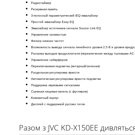
Радиотаймер
Резервная память
3-полосный параметрический iEQ-эквалайзер
Простой эквалайзер Easy EQ
Эквалайзер источников сигнала Source Link EQ
Управление громкостью
Фильтр нижних частот
Возможность вывода сигнала линейного уровня 2,5 В и уровня преду
Разъема выходов предусилителя (переключение между тыловыми АС 
Управление сабвуфером
Переключаемая подсветка (янтарный/зеленая)
Раздельная регулировка яркости
Автоматическая регулировка яркости подсветки
Поддержка звуковыми сигналами
Съемная лицевая панель (с футляром)
Компактный корпус
Дисплей с поддержкой русских тегов
Разом з JVC KD-X150EE дивлятьс