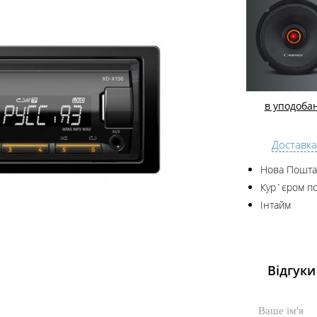
в уподоба
Доставка
Нова Пошта
Кур`єром по
Інтайм
Відгуки