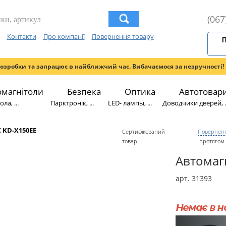
(067
Контакти
Про компанії
Повернення товару
П
розробки та запрацює в найближчий час. Вибачаємося за незручності!
омагнітоли
Безпека
Оптика
Автотовар
ла, ...
Парктронік, ...
LED- лампы, ...
Доводчики дверей, ..
C KD-X150EE
Сертифікований
Поверненн
товар
протягом 
Автомаг
арт. 31393