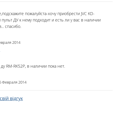
е,подскажите пожалуйста-хочу приобрести JVC KD-
 пульт ДУ к нему подходит и есть ли у вас в наличии
... спасибо.
евраля 2014
и
ду RM-RK52P, в наличии пока нет.
6 Февраля 2014
вій відгук