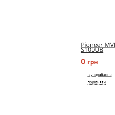
Pioneer MV
S100UB
0
грн
в уподобання
порівняти