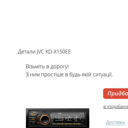
Детали JVC KD-X150EE
Візьміть в дорогу!
З ним простіше в будь-якій ситуації.
Придб
в уподобанн
Доставка