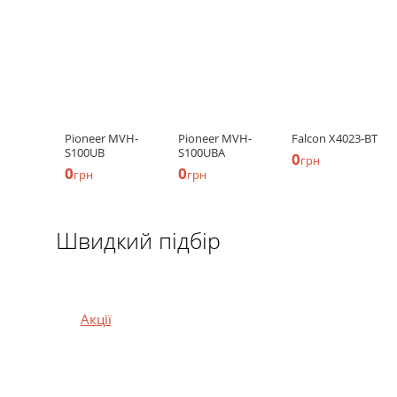
Pioneer MVH-
Pioneer MVH-
Falcon X4023-BT
S100UB
S100UBA
0
грн
0
0
грн
грн
Швидкий підбір
Акції