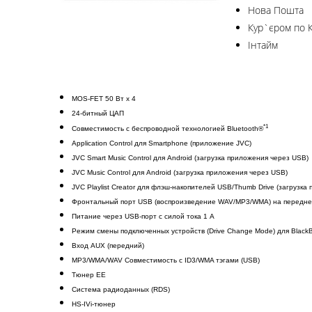
Нова Пошта
Кур`єром по 
Інтайм
MOS-FET 50 Вт x 4
24-битный ЦАП
*1
Совместимость с беспроводной технологией Bluetooth®
Application Control для Smartphone (приложение JVC)
JVC Smart Music Control для Android (загрузка приложения через USB)
JVC Music Control для Android (загрузка приложения через USB)
JVC Playlist Creator для флэш-накопителей USB/Thumb Drive (загрузк
Фронтальный порт USB (воспроизведение WAV/MP3/WMA) на передне
Питание через USB-порт с силой тока 1 А
Режим смены подключенных устройств (Drive Change Mode) для BlackB
Вход AUX (передний)
MP3/WMA/WAV Совместимость с ID3/WMA тэгами (USB)
Тюнер EE
Система радиоданных (RDS)
HS-IVi-тюнер