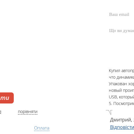
Купил автопр
что динамик
Упакован хор
новый проиг
ати
USB, которы
5. Посмотрим
я
порівняти
Дмитрий,
Відповіст
Оплата