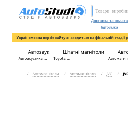
Доставка та оплата
Підтримка
Україномовна версія сайту знаходиться на фінальній стадії 
Автозвук
Штатні магнітоли
Авт
Автоакустика, ...
Toyota, ...
Автомагніто
/
Автомагнітоли
/
Автомагнітола
/
JVC
/
JV