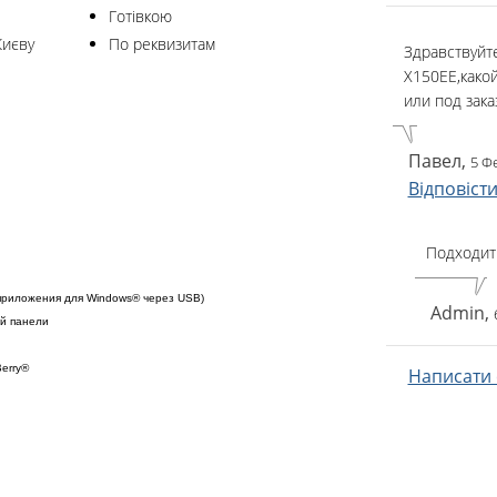
Готівкою
Києву
По реквизитам
Здравствуйт
X150EE,какой
или под заказ
Павел,
5 Ф
Відповіст
Подходит 
а приложения для Windows® через USB)
Admin,
й панели
erry®
Написати с