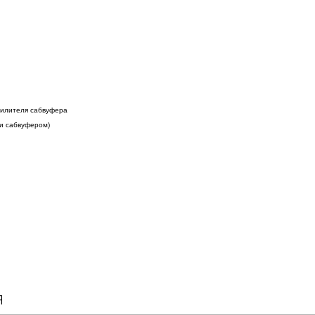
силителя сабвуфера
и сабвуфером)
я