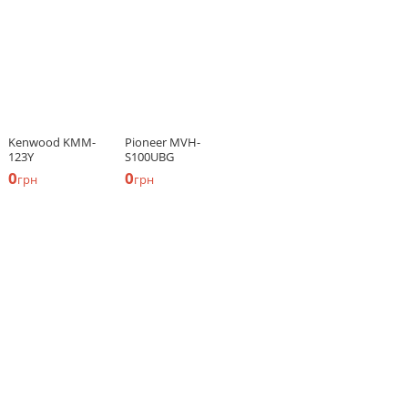
Kenwood KMM-
Pioneer MVH-
123Y
S100UBG
0
0
грн
грн