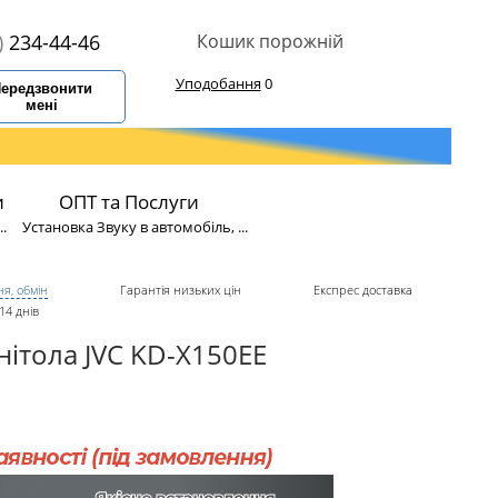
)
234-44-46
Кошик порожній
Уподобання
0
ередзвонити
мені
и
ОПТ та Послуги
.
Установка Звуку в автомобіль, ...
я, обмін
Гарантія низьких цін
Експрес доставка
14 днів
нітола JVC KD-X150EE