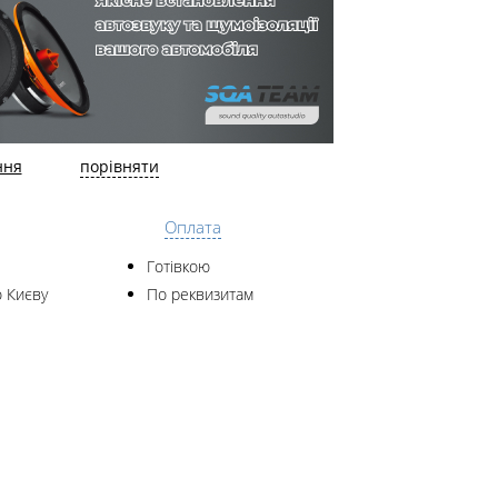
ння
порівняти
Оплата
Готівкою
 Києву
По реквизитам