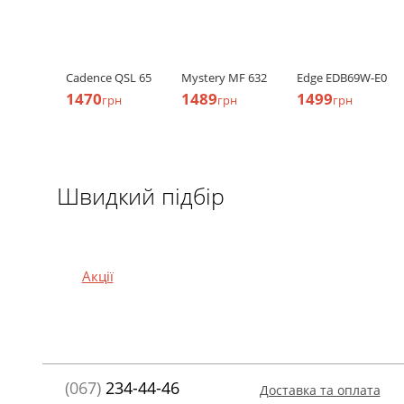
Cadence QSL 65
Mystery MF 632
Edge EDB69W-E0
1470
1489
1499
грн
грн
грн
Швидкий підбір
Акції
(067)
234-44-46
Доставка та оплата