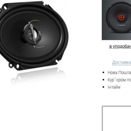
в уподоба
Доставка
Нова Пошта
Кур`єром по
Інтайм