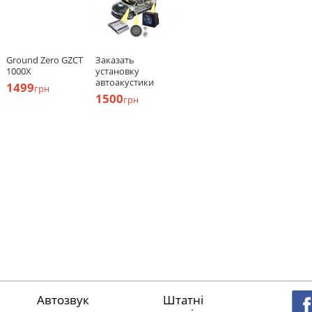
Ground Zero GZCT
Заказать
1000X
установку
автоакустики
1499
грн
1500
грн
Автозвук
Штатні