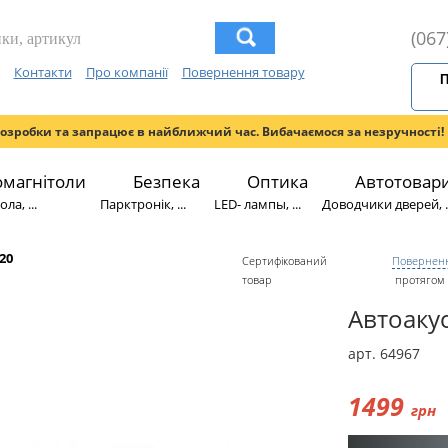
(067
Контакти
Про компанії
Повернення товару
П
розробки та запрацює в найближчий час. Вибачаємося за незручності!
омагнітоли
Безпека
Оптика
Автотовар
ла, ...
Парктронік, ...
LED- лампы, ...
Доводчики дверей, ..
820
Сертифікований
Поверненн
товар
протягом 
Автоакус
арт. 64967
1499
грн