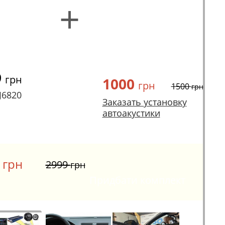
+
9
грн
1000
грн
1500
грн
J6820
Заказать установку
автоакустики
9
грн
2999
грн