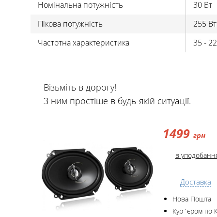
Номінальна потужність
30 Вт
Пікова потужність
255 Вт
Частотна характеристика
35 - 2
Візьміть в дорогу!
З ним простіше в будь-якій ситуації.
1499
грн
в уподобанн
Доставка
Нова Пошта
Кур`єром по 