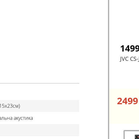
149
JVC CS-
249
(15x23см)
альна акустика