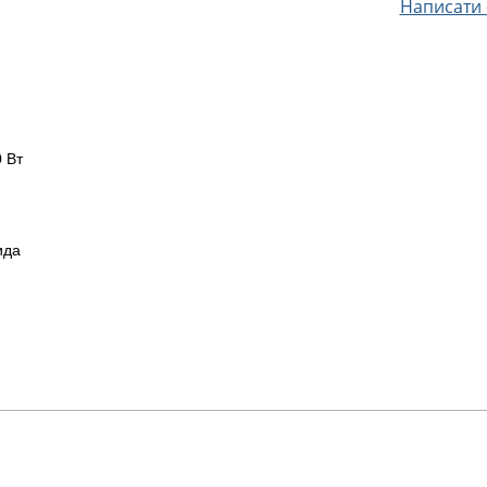
Написати с
 Вт
ида