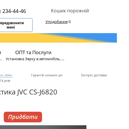
)
234-44-46
Кошик порожній
Уподобання
0
ередзвонити
мені
и
ОПТ та Послуги
.
Установка Звуку в автомобіль, ...
я, обмін
Гарантія низьких цін
Експрес доставка
14 днів
тика JVC CS-J6820
Придбати