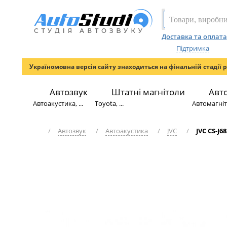
Доставка та оплата
Підтримка
Україномовна версія сайту знаходиться на фінальній стадії 
Автозвук
Штатні магнітоли
Авт
Автоакустика, ...
Toyota, ...
Автомагніто
/
Автозвук
/
Автоакустика
/
JVC
/
JVC CS-J6