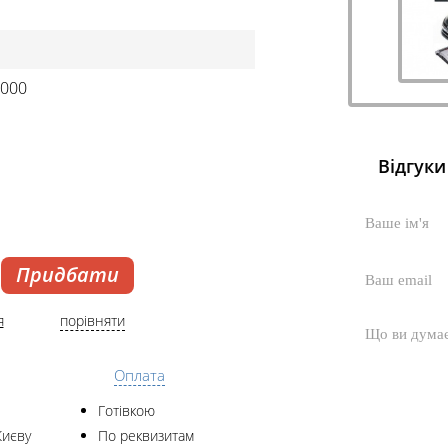
2000
Відгуки
Придбати
я
порівняти
Оплата
Готівкою
Києву
По реквизитам