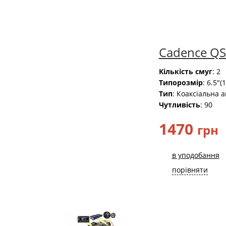
Cadence QS
Кількість смуг
: 2
Типорозмір
: 6.5"(
Тип
: Коаксіальна а
Чутливість
: 90
1470
грн
в уподобання
порівняти