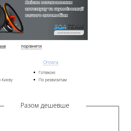
ння
порівняти
Оплата
Готівкою
 Києву
По реквизитам
Разом дешевше