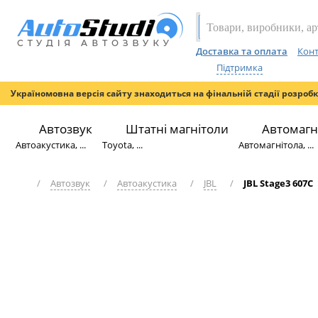
Доставка та оплата
Конт
Підтримка
Україномовна версія сайту знаходиться на фінальній стадії розроб
Автозвук
Штатні магнітоли
Автомагн
Автоакустика, ...
Toyota, ...
Автомагнітола, ...
/
Автозвук
/
Автоакустика
/
JBL
/
JBL Stage3 607C