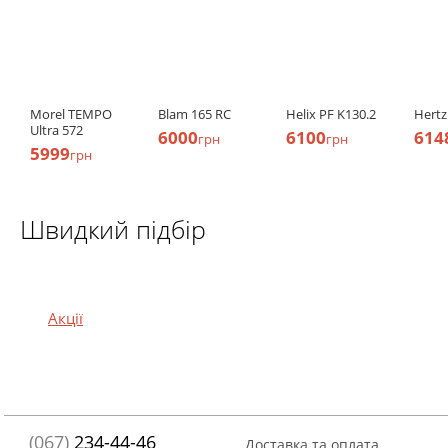
Morel TEMPO
Blam 165 RC
Helix PF K130.2
Hertz
Ultra 572
6000
6100
614
грн
грн
5999
грн
Швидкий підбір
Акції
(067)
234-44-46
Доставка та оплата