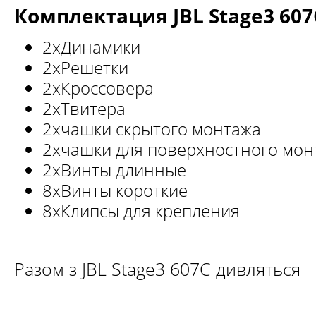
Комплектация JBL Stage3 607
2xДинамики
2хРешетки
2хКроссовера
2хТвитера
2хчашки скрытого монтажа
2хчашки для поверхностного мон
2хВинты длинные
8хВинты короткие
8хКлипcы для крепления
Разом з JBL Stage3 607C дивляться