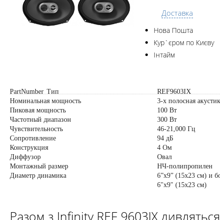
Доставка
Нова Пошта
Кур`єром по Києву
Інтайм
PartNumber
Тип
REF9603IX
Номинальная мощность
3-х полосная акусти
Пиковая мощность
100 Вт
Частотный диапазон
300 Вт
Чувствительность
46-21,000 Гц
Сопротивление
94 дБ
Конструкция
4 Ом
Диффузор
Овал
Монтажный размер
НЧ-полипропилен
Диаметр динамика
6”х9” (15х23 см) и б
6"x9" (15х23 см)
Разом з Infinity REF 9603IX дивляться