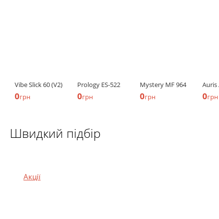
Vibe Slick 60 (V2)
Prology ES-522
Mystery MF 964
Auris
0
0
0
0
грн
грн
грн
грн
Швидкий підбір
Акції