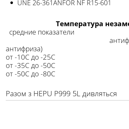
UNE 26-361
ANFOR NF R15-601
Температура незамер
средние показател
антифриз:вода 
антифриза)
от -10С до -25С 1:2
от -35С до -50С 1:1
от -50С до -80С
Разом з HEPU P999 5L дивляться