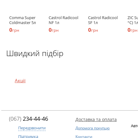
Comma Super
Castrol Radicool
Castrol Radicool
ZIC S
Coldmaster 5л
NF 1л
SF 1л
°С) 1
0
0
0
0
грн
грн
грн
грн
Швидкий підбір
Акції
(067)
234-44-46
Доставка та оплата
Авт
Передзвонити
Допомога покупцю
Підтримка
Контакти