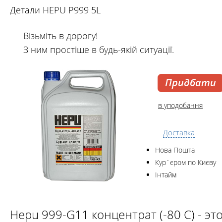
Детали HEPU P999 5L
Візьміть в дорогу!
З ним простіше в будь-якій ситуації.
Придбати
в уподобання
Доставка
Нова Пошта
Кур`єром по Києву
Інтайм
Hepu 999-G11 концентрат (-80 С) - э