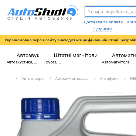
Доставка та оплата
Конт
Підтримка
Україномовна версія сайту знаходиться на фінальній стадії розроб
Автозвук
Штатні магнітоли
Автомагн
Автоакустика, ...
Toyota, ...
Автомагнітола, ...
/
Автотовари
/
Автохимия масла
/
Антифриз
/
HE