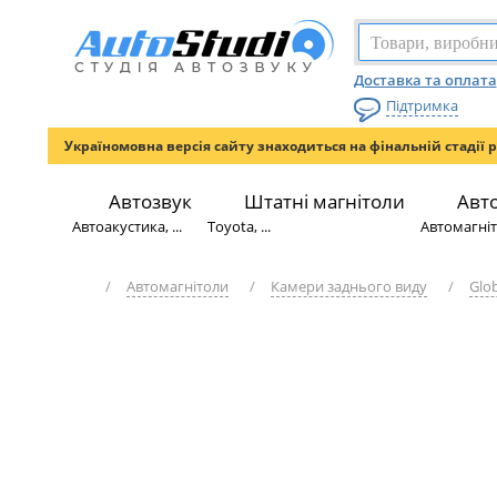
Доставка та оплата
Підтримка
Україномовна версія сайту знаходиться на фінальній стадії 
Автозвук
Штатні магнітоли
Авт
Автоакустика, ...
Toyota, ...
Автомагніто
/
Автомагнітоли
/
Камери заднього виду
/
Glo