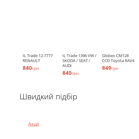
IL Trade 12-7777
IL Trade 1396 VW /
Globex CM128
RENAULT
SKODA / SEAT /
CCD Toyota RAV4
AUDI
840
849
грн
грн
840
грн
Швидкий підбір
Акції