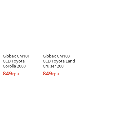
Globex CM101
Globex CM103
CCD Toyota
CCD Toyota Land
Corolla 2008
Cruiser 200
849
849
грн
грн