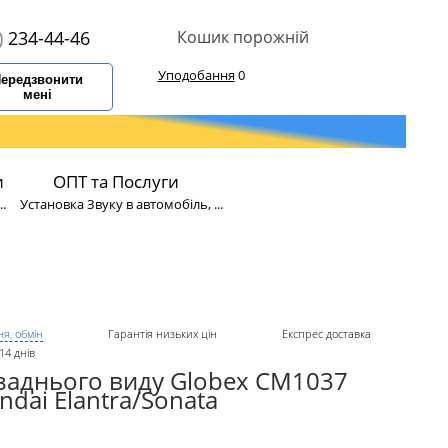
)
234-44-46
Кошик порожній
Уподобання
0
ередзвонити
мені
и
ОПТ та Послуги
.
Установка Звуку в автомобіль, ...
я, обмін
Гарантія низьких цін
Експрес доставка
14 днів
заднього виду Globex CM1037
dai Elantra/Sonata