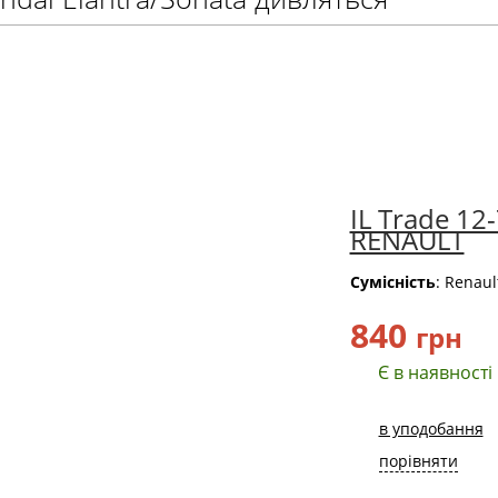
IL Trade 12
RENAULT
Сумісність
: Renaul
840
грн
Є в наявності
в уподобання
порівняти