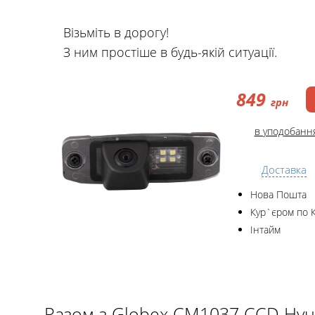
Візьміть в дорогу!
З ним простіше в будь-якій ситуації.
849
грн
в уподобанн
Доставка
Нова Пошта
Кур`єром по 
Інтайм
Разом з Globex CM1037 CCD Hyun