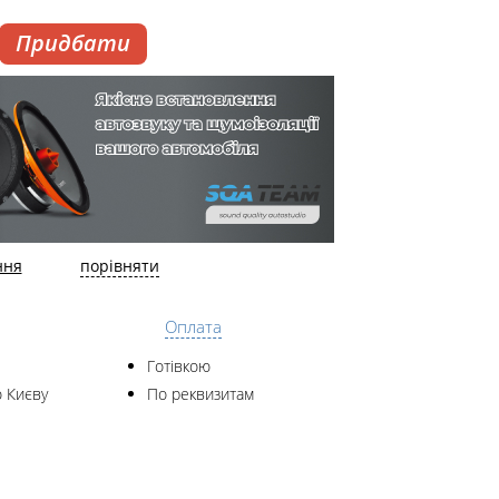
Придбати
ння
порівняти
Оплата
Готівкою
 Києву
По реквизитам