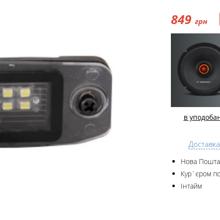
849
грн
в уподоба
Доставка
Нова Пошта
Кур`єром по
Інтайм