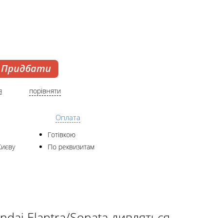
Придбати
я
порівняти
Оплата
Готівкою
Києву
По реквизитам
dai Elantra/Sonata дивляться