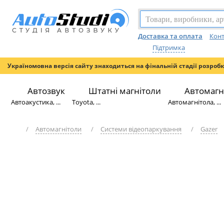
Доставка та оплата
Конт
Підтримка
Україномовна версія сайту знаходиться на фінальній стадії розроб
Автозвук
Штатні магнітоли
Автомагн
Автоакустика, ...
Toyota, ...
Автомагнітола, ...
/
Автомагнітоли
/
Системи відеопаркування
/
Gazer