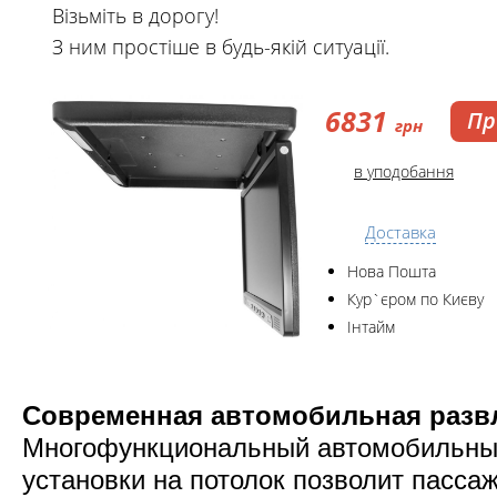
Візьміть в дорогу!
З ним простіше в будь-якій ситуації.
6831
Пр
грн
в уподобання
Доставка
Нова Пошта
Кур`єром по Києву
Інтайм
Современная автомобильная развл
Многофункциональный автомобильны
установки на потолок позволит пасса