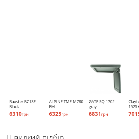
Baxster BC13F
ALPINE TME-M780
GATE SQ-1702
Clayt
Black
EM
gray
1525
6310
6325
6831
701
грн
грн
грн
Швидкий підбір