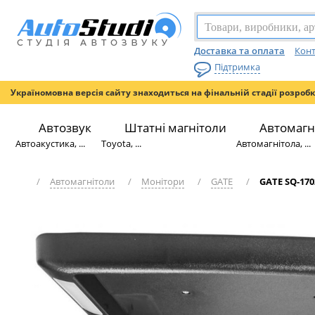
Доставка та оплата
Конт
Підтримка
Україномовна версія сайту знаходиться на фінальній стадії розроб
Автозвук
Штатні магнітоли
Автомагн
Автоакустика, ...
Toyota, ...
Автомагнітола, ...
/
Автомагнітоли
/
Монітори
/
GATE
/
GATE SQ-170