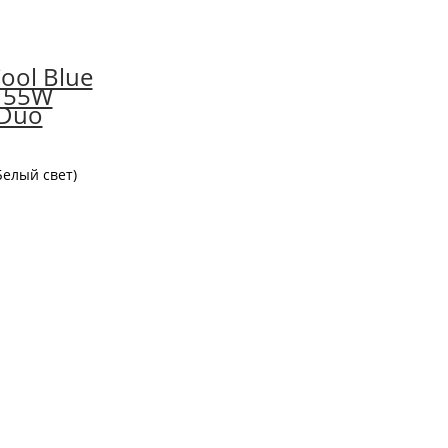
ool Blue
V 55W
 Duo
Белый свет)