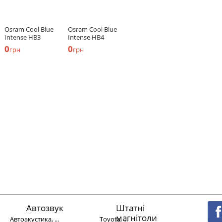
Osram Cool Blue
Osram Cool Blue
Intense HB3
Intense HB4
0
0
грн
грн
Автозвук
Штатні
магнітоли
Автоакустика, ...
Toyota, ...