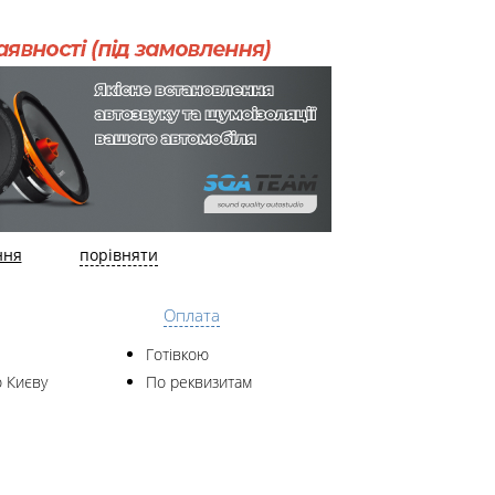
ння
порівняти
Оплата
Готівкою
 Києву
По реквизитам