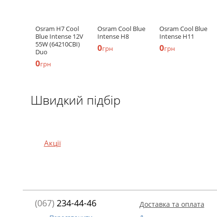
Osram H7 Cool
Osram Cool Blue
Osram Cool Blue
Blue Intense 12V
Intense H8
Intense H11
55W (64210CBI)
0
0
грн
грн
Duo
0
грн
Швидкий підбір
Акції
(067)
234-44-46
Доставка та оплата