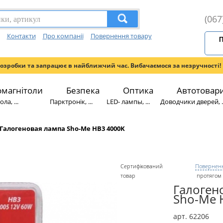
(067
Контакти
Про компанії
Повернення товару
П
розробки та запрацює в найближчий час. Вибачаємося за незручності!
омагнітоли
Безпека
Оптика
Автотовар
ла, ...
Парктронік, ...
LED- лампы, ...
Доводчики дверей, ..
Галогеновая лампа Sho-Me HB3 4000K
Сертифікований
Поверненн
товар
протягом 
Галоген
Sho-Me 
арт. 62206