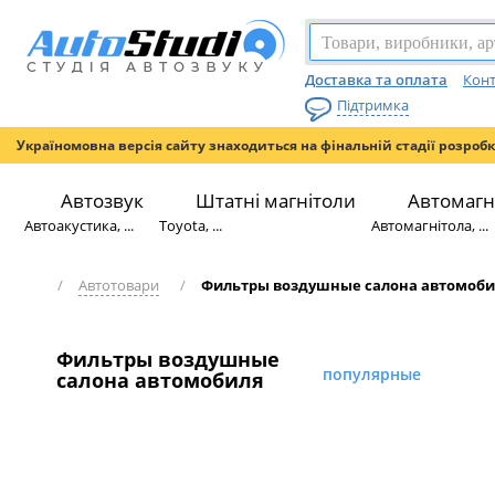
Доставка та оплата
Конт
Підтримка
Україномовна версія сайту знаходиться на фінальній стадії розроб
Автозвук
Штатні магнітоли
Автомагн
Автоакустика, ...
Toyota, ...
Автомагнітола, ...
/
Автотовари
/
Фильтры воздушные салона автомоби
Фильтры воздушные
популярные
салона автомобиля