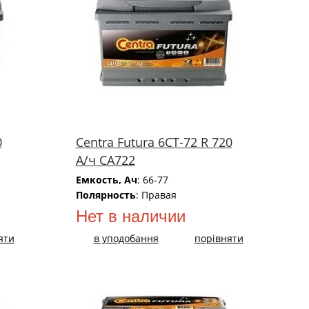
0
Centra Futura 6СТ-72 R 720
А/ч CA722
Емкость, Ач
: 66-77
Полярность
: Правая
Нет в наличии
яти
в уподобання
порівняти