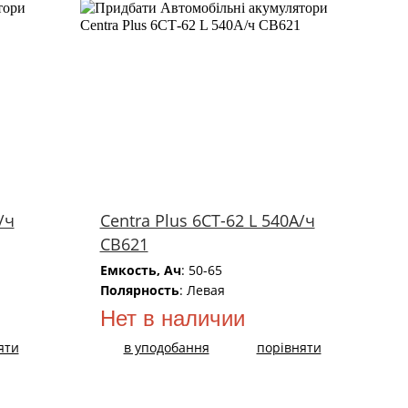
/ч
Centra Plus 6СТ-62 L 540А/ч
CB621
Емкость, Ач
: 50-65
Полярность
: Левая
Нет в наличии
яти
в уподобання
порівняти