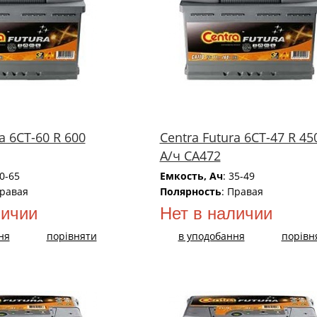
a 6СТ-60 R 600
Centra Futura 6СТ-47 R 45
А/ч CA472
50-65
Емкость, Ач
: 35-49
Правая
Полярность
: Правая
личии
Нет в наличии
ня
порівняти
в уподобання
порівн