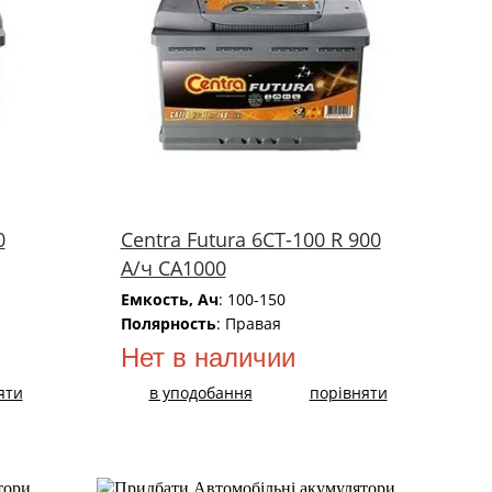
0
Centra Futura 6СТ-100 R 900
А/ч CA1000
Емкость, Ач
: 100-150
Полярность
: Правая
Нет в наличии
яти
в уподобання
порівняти