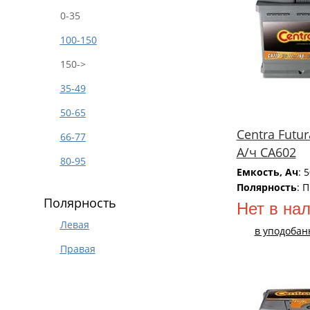
0-35
100-150
150->
35-49
50-65
Centra Futur
66-77
А/ч CA602
80-95
Емкость, Ач
: 
Полярность
: 
Полярность
Нет в на
Левая
в уподобан
Правая