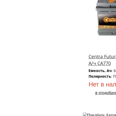
Centra Futur
А/ч CA770
Емкость, Ач
: 
Полярность
: 
Нет в на
в уподобан