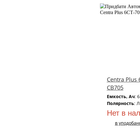
Centra Plus 
CB705
Емкость, Ач
: 
Полярность
: 
Нет в на
в уподобан