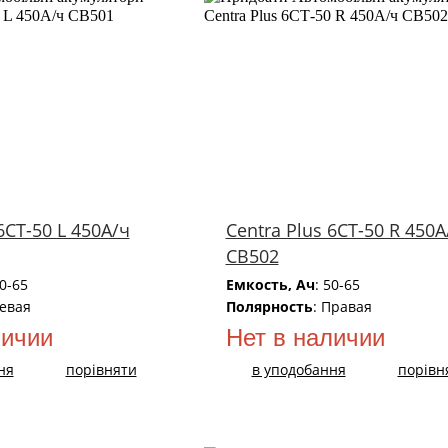
6СТ-50 L 450А/ч
Centra Plus 6СТ-50 R 450А
CB502
50-65
Емкость, Ач
: 50-65
Левая
Полярность
: Правая
личии
Нет в наличии
ня
порівняти
в уподобання
порівн