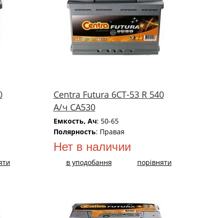
0
Centra Futura 6СТ-53 R 540
А/ч CA530
Емкость, Ач
: 50-65
Полярность
: Правая
Нет в наличии
яти
в уподобання
порівняти