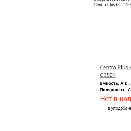
Centra Plus 
CB501
Емкость, Ач
: 
Полярность
: 
Нет в на
в уподобан