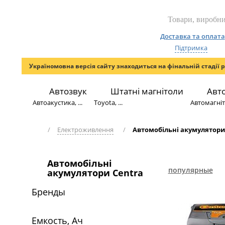
Доставка та оплата
Підтримка
Україномовна версія сайту знаходиться на фінальній стадії 
Автозвук
Штатні магнітоли
Авт
Автоакустика, ...
Toyota, ...
Автомагніто
/
Електроживлення
/
Автомобільні акумулятори
Автомобільні
популярные
акумулятори Centra
Бренды
Емкость, Ач