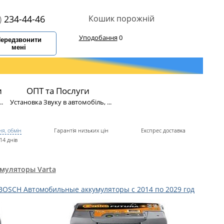
)
234-44-46
Кошик порожній
Уподобання
0
ередзвонити
мені
и
ОПТ та Послуги
.
Установка Звуку в автомобіль, ...
я, обмін
Гарантія низьких цін
Експрес доставка
14 днів
муляторы Varta
BOSCH Автомобильные аккумуляторы с 2014 по 2029 год