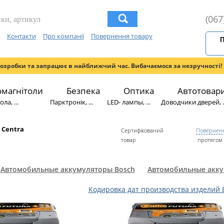
(067
Контакти
Про компанії
Повернення товару
П
розробки та запрацює в найближчий час. Вибачаємося за незручності!
омагнітоли
Безпека
Оптика
Автотовар
ла, ...
Парктронік, ...
LED- лампы, ...
Доводчики дверей, ..
 Centra
Сертифікований
Поверненн
товар
протягом 
Автомобильные аккумуляторы Bosch
Автомобильные акку
Кодировка дат производства изделий 