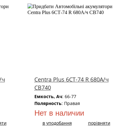
/ч
Centra Plus 6СТ-74 R 680А/ч
CB740
Емкость, Ач
: 66-77
Полярность
: Правая
Нет в наличии
яти
в уподобання
порівняти