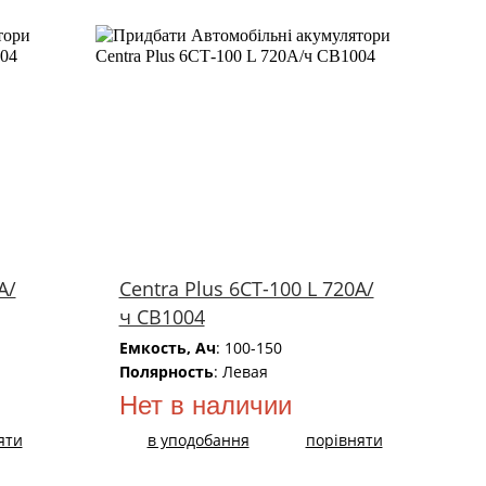
А/
Centra Plus 6СТ-100 L 720А/
ч CB1004
Емкость, Ач
: 100-150
Полярность
: Левая
Нет в наличии
яти
в уподобання
порівняти