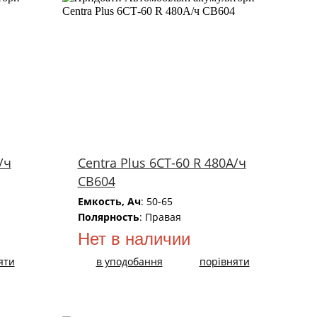
/ч
Centra Plus 6СТ-60 R 480А/ч
CB604
Емкость, Ач
: 50-65
Полярность
: Правая
Нет в наличии
яти
в уподобання
порівняти