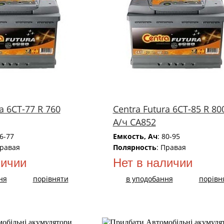
a 6СТ-77 R 760
Centra Futura 6СТ-85 R 80
А/ч CA852
66-77
Емкость, Ач
: 80-95
Правая
Полярность
: Правая
личии
Нет в наличии
ня
порівняти
в уподобання
порівн