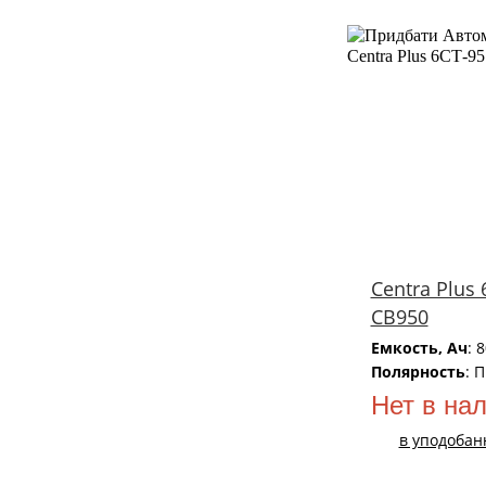
Centra Plus 
CB950
Емкость, Ач
: 
Полярность
: 
Нет в на
в уподобан