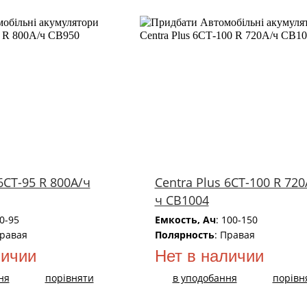
6СТ-95 R 800А/ч
Centra Plus 6СТ-100 R 720
ч CB1004
80-95
Емкость, Ач
: 100-150
Правая
Полярность
: Правая
личии
Нет в наличии
ня
порівняти
в уподобання
порівн