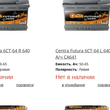
a 6СТ-64 R 640
Centra Futura 6СТ-64 L 64
А/ч CA641
50-65
Емкость, Ач
: 50-65
Правая
Полярность
: Левая
личии
Нет в наличии
ня
порівняти
в уподобання
порівн