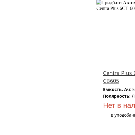
Centra Plus 
CB605
Емкость, Ач
: 
Полярность
: 
Нет в на
в уподобан