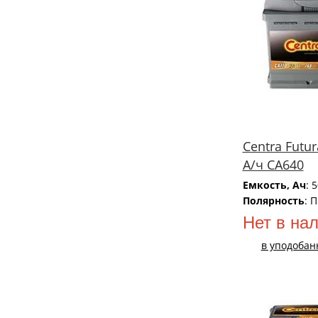
Centra Futur
А/ч CA640
Емкость, Ач
: 
Полярность
: 
Нет в на
в уподобан