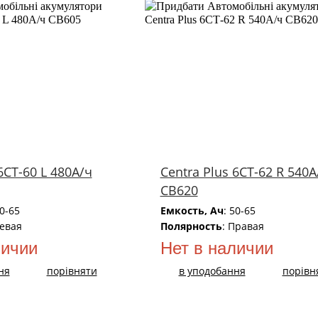
6СТ-60 L 480А/ч
Centra Plus 6СТ-62 R 540А
CB620
50-65
Емкость, Ач
: 50-65
Левая
Полярность
: Правая
личии
Нет в наличии
ня
порівняти
в уподобання
порівн