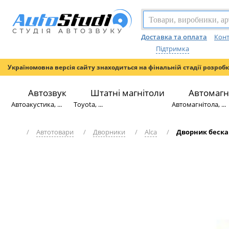
Доставка та оплата
Конт
Підтримка
Україномовна версія сайту знаходиться на фінальній стадії розроб
Автозвук
Штатні магнітоли
Автомагн
Автоакустика, ...
Toyota, ...
Автомагнітола, ...
/
Автотовари
/
Дворники
/
Alca
/
Дворник бескар