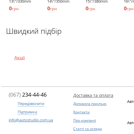
13\"/330mm
14\"/350mm
15\"/380mm
16\"
0
0
0
0
грн
грн
грн
грн
Швидкий підбір
Акції
(067)
234-44-46
Доставка та оплата
Авт
Передзвонити
Допомога покупцю
Підтримка
Контакти
info@autostudio.com.ua
Про компанії
Авт
Статті та огляди