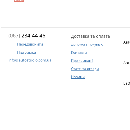
(067)
234-44-46
Доставка та оплата
Авт
Передзвонити
Допомога покупцю
Підтримка
Контакти
info@autostudio.com.ua
Про компанії
Авт
Статті та огляди
Новини
LED