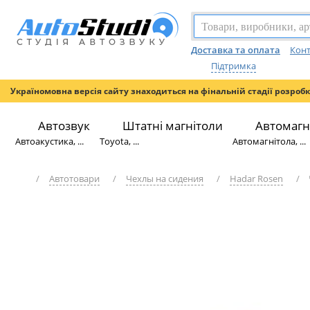
Доставка та оплата
Конт
Підтримка
Україномовна версія сайту знаходиться на фінальній стадії розроб
Автозвук
Штатні магнітоли
Автомагн
Автоакустика, ...
Toyota, ...
Автомагнітола, ...
/
Автотовари
/
Чехлы на сидения
/
Hadar Rosen
/