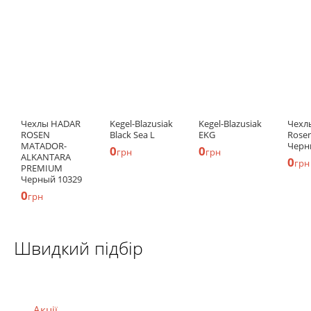
Чехлы HADAR
Kegel-Blazusiak
Kegel-Blazusiak
Чехл
ROSEN
Black Sea L
EKG
Rose
MATADOR-
Черн
0
0
грн
грн
ALKANTARA
0
грн
PREMIUM
Черный 10329
0
грн
Швидкий підбір
Акції