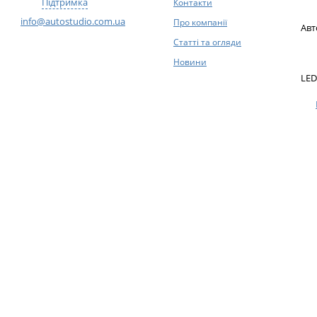
Підтримка
Контакти
info@autostudio.com.ua
Про компанії
Авт
Статті та огляди
Новини
LED