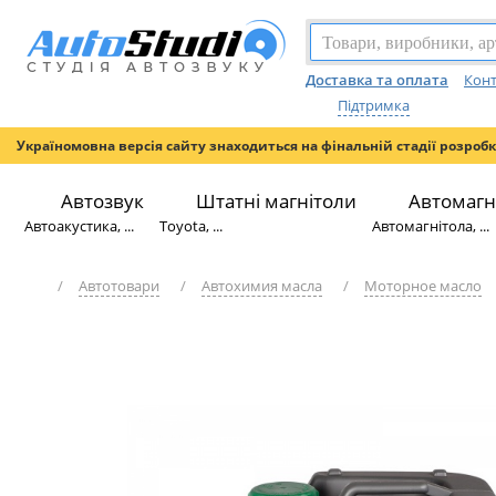
Доставка та оплата
Конт
Підтримка
Україномовна версія сайту знаходиться на фінальній стадії розроб
Автозвук
Штатні магнітоли
Автомагн
Автоакустика, ...
Toyota, ...
Автомагнітола, ...
/
Автотовари
/
Автохимия масла
/
Моторное масло