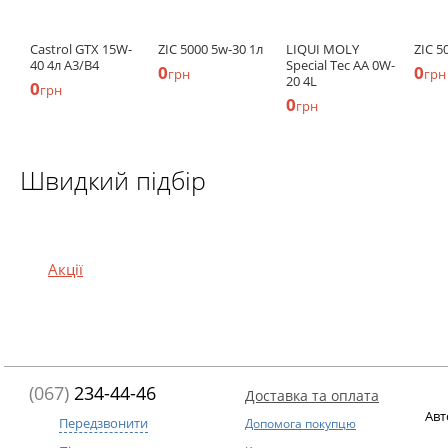
Castrol GTX 15W-
ZIC 5000 5w-30 1л
LIQUI MOLY
ZIC 5
40 4л A3/B4
Special Tec АА 0W-
0
0
грн
грн
20 4L
0
грн
0
грн
Швидкий підбір
Акції
(067)
234-44-46
Доставка та оплата
Авт
Передзвонити
Допомога покупцю