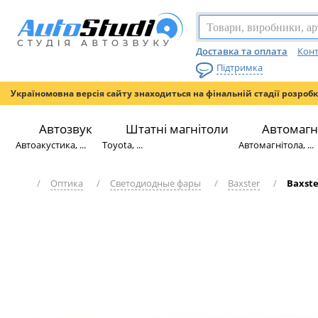
Доставка та оплата
Конт
Підтримка
Україномовна версія сайту знаходиться на фінальній стадії розроб
Автозвук
Штатні магнітоли
Автомагн
Автоакустика, ...
Toyota, ...
Автомагнітола, ...
/
Оптика
/
Светодиодные фары
/
Baxster
/
Baxst