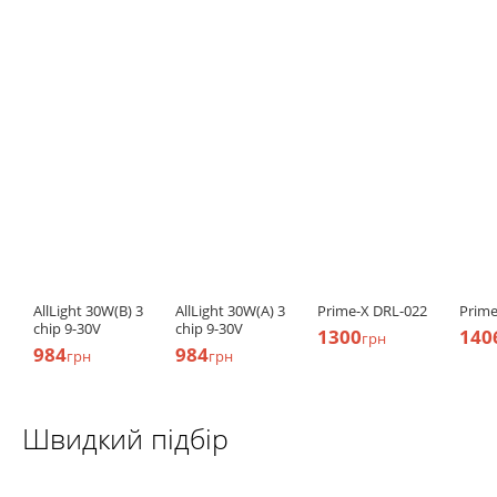
AllLight 30W(B) 3
AllLight 30W(A) 3
Prime-X DRL-022
Prime
chip 9-30V
chip 9-30V
1300
140
грн
984
984
грн
грн
Швидкий підбір