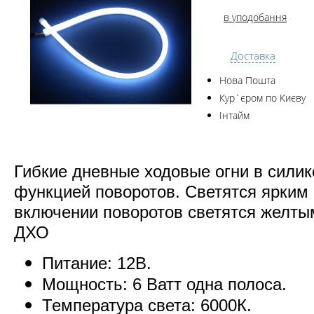
в уподобання
Доставка
Нова Пошта
Кур`єром по Києву
Інтайм
Гибкие дневные ходовые огни в силик
функцией поворотов. Светятся ярким
включении поворотов светятся желты
ДХО
Питание: 12В.
Мощность: 6 Ватт одна полоса.
Температура света: 6000К.