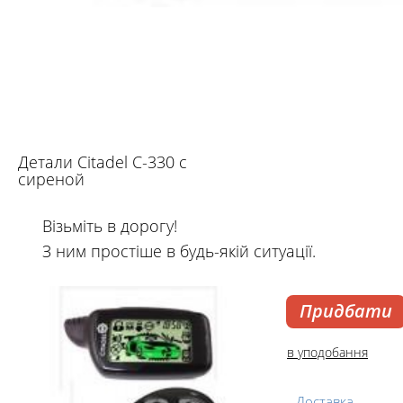
Детали Citadel C-330 с
сиреной
Візьміть в дорогу!
З ним простіше в будь-якій ситуації.
Придбати
в уподобання
Доставка