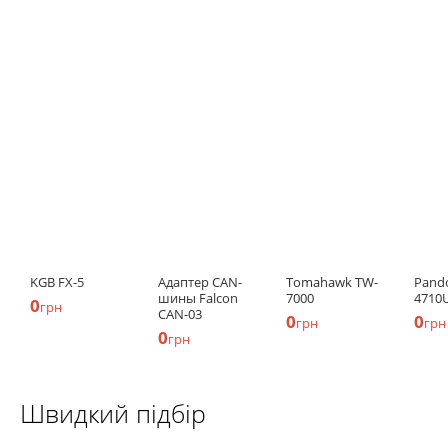
KGB FX-5
Адаптер CAN-
Tomahawk TW-
Pand
шины Falcon
7000
4710
0
грн
CAN-03
0
0
грн
грн
0
грн
Швидкий підбір