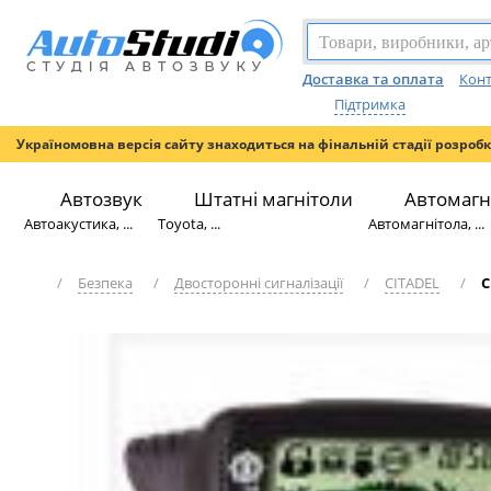
Доставка та оплата
Конт
Підтримка
Україномовна версія сайту знаходиться на фінальній стадії розроб
Автозвук
Штатні магнітоли
Автомагн
Автоакустика, ...
Toyota, ...
Автомагнітола, ...
/
Безпека
/
Двосторонні сигналізації
/
CITADEL
/
C