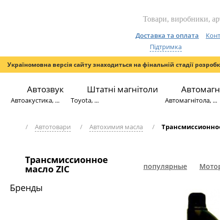
Доставка та оплата
Конт
Підтримка
Україномовна версія сайту знаходиться на фінальній стадії розроб
Автозвук
Штатні магнітоли
Автомагн
Автоакустика, ...
Toyota, ...
Автомагнітола, ...
/
Автотовари
/
Автохимия масла
/
Трансмиссионное
Трансмиссионное
популярные
Мотор
масло ZIC
Бренды