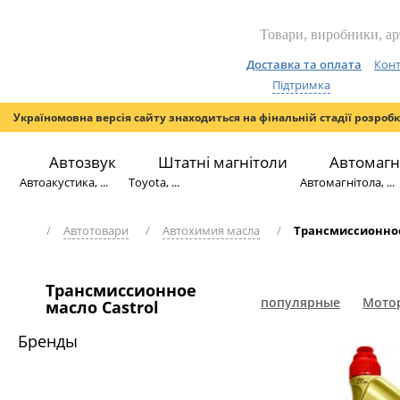
Доставка та оплата
Конт
Підтримка
Україномовна версія сайту знаходиться на фінальній стадії розроб
Автозвук
Штатні магнітоли
Автомагн
Автоакустика, ...
Toyota, ...
Автомагнітола, ...
/
Автотовари
/
Автохимия масла
/
Трансмиссионное
Трансмиссионное
популярные
Мотор
масло Castrol
Бренды