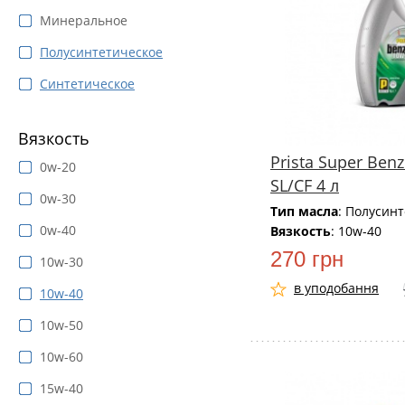
Минеральное
Полусинтетическое
Синтетическое
Вязкость
Prista Super Ben
0w-20
SL/CF 4 л
0w-30
Тип масла
: Полусин
0w-40
Вязкость
: 10w-40
270 грн
10w-30
в уподобання
10w-40
10w-50
10w-60
15w-40