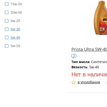
15w-50
20w-60
5w-20
5w-30
5w-40
5w-50
Prista Ultra 5W-4
2
Тип масла
: Синтети
Вязкость
: 5w-40
Нет в наличи
в уподобання