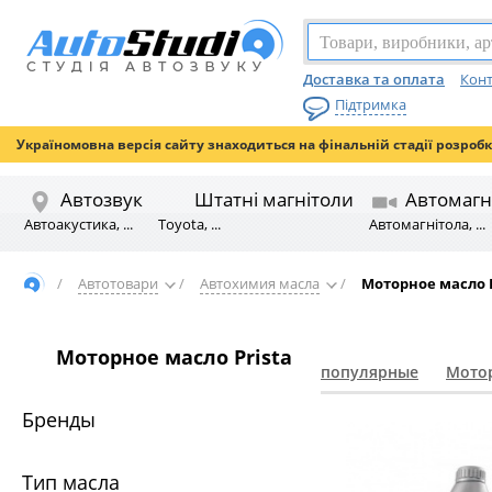
Доставка та оплата
Конт
Підтримка
Україномовна версія сайту знаходиться на фінальній стадії розроб
Автозвук
Штатні магнітоли
Автомагн
Автоакустика, ...
Toyota, ...
Автомагнітола, ...
/
Автотовари
/
Автохимия масла
/
Моторное масло P
Моторное масло Prista
популярные
Мотор
Бренды
Тип масла