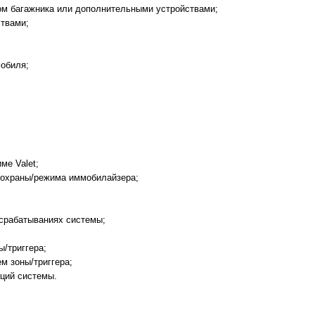
ком багажника или дополнительными устройствами;
ствами;
мобиля;
ме Valet;
м охраны/режима иммобилайзера;
 срабатываниях системы;
ы/триггера;
ем зоны/триггера;
кций системы.