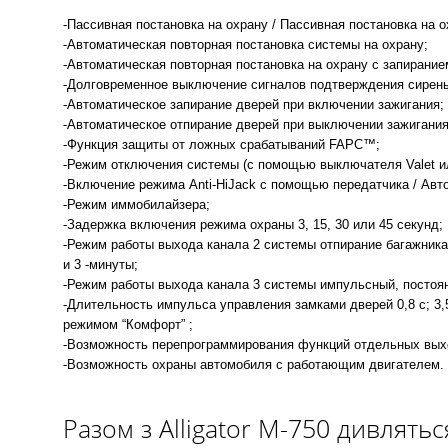
-Пассивная постановка на охрану / Пассивная постановка на 
-Автоматическая повторная постановка системы на охрану;
-Автоматическая повторная постановка на охрану с запирани
-Долговременное выключение сигналов подтверждения сирен
-Автоматическое запирание дверей при включении зажигания;
-Автоматическое отпирание дверей при выключении зажигани
-Функция защиты от ложных срабатываний FAPC™;
-Режим отключения системы (с помощью выключателя Valet и
-Включение режима Anti-HiJack с помощью передатчика / Авт
-Режим иммобилайзера;
-Задержка включения режима охраны 3, 15, 30 или 45 секунд;
-Режим работы выхода канала 2 системы отпирание багажника
и 3 -минуты;
-Режим работы выхода канала 3 системы импульсный, постоян
-Длительность импульса управления замками дверей 0,8 с; 3,
режимом “Комфорт” ;
-Возможность перепрограммирования функций отдельных вых
-Возможность охраны автомобиля с работающим двигателем.
Разом з Alligator M-750 дивлятьс