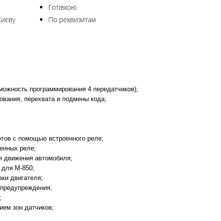
Готівкою
Києву
По реквизитам
можность программирования 4 передатчиков);
ования, перехвата и подмены кода;
отов с помощью встроенного реле;
оенных реле;
я движения автомобиля;
е для М-850;
вки двигателя;
 предупреждения;
;
ием зон датчиков;