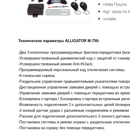
Нова Пошта
Кур`єром по 
Інтайм
Технические параметры ALLIGATOR M-750:
-Два 3-кнопочных программируемых брелока-передатчика (воз
-Усовершенствованный динамический код с защитой от сканир
-Усовершенствованный режим Anti-HiJack;
-Программируемый персональный код отключения системы;
-6-тональная сирена;
-Раздельное управление правыми/левыми указателями повор
-Дистанционное управление замками дверей с помощью встр
-Управление замками дверей с помощью передатчика во врем
-Блокировка стартера / Блокировка стартера встроенным рел
-Возможность подключения 2-х дополнитльных цепей блокиро
-2-зонный датчик удара с разъемным соединением и режимом
-Разъем для подключения дополнительного 2-зонного датчика
-Постановка системы в режим охраны с раздельным отключен
-Постановка на охрану без помощи передатчика;