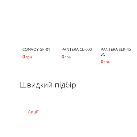
CONVOY GP-01
PANTERA CL-600
PANTERA SLK-45
SC
0
0
грн
грн
0
грн
Швидкий підбір
Акції