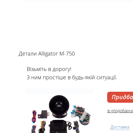
Детали Alligator M-750
Візьміть в дорогу!
З ним простіше в будь-якій ситуації.
Придб
в уподобанн
Доставка