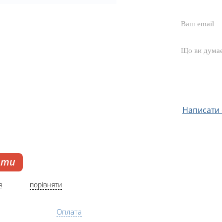
Написати с
ати
я
порівняти
Оплата