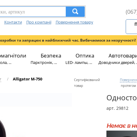
(067
Контакти
Про компанії
Повернення товару
П
розробки та запрацює в найближчий час. Вибачаємося за незручності!
омагнітоли
Безпека
Оптика
Автотовар
ла, ...
Парктронік, ...
LED- лампы, ...
Доводчики дверей, ..
r
/
Alligator M-750
Сертифікований
Поверненн
товар
протягом 
Одностор
арт. 29812