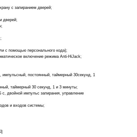
охрану с запиранием дверей;
ем дверей;
ы;
я;
ли с помощью персонального кода);
оматическое включение режима Anti-HiJack;
, импульсный, постоянный, таймерный 30секунд, 1
ный, таймерный 30 секунд, 1 и 3 минуты;
5 с, двойной импульс запирания, управление
одов и входов системы;
я