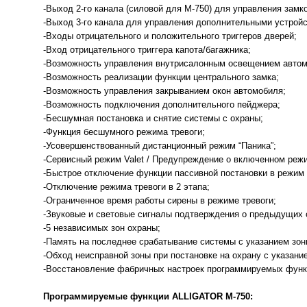
-Выход 2-го канала (силовой для М-750) для управления зам
-Выход 3-го канала для управления дополнительными устрой
-Входы отрицательного и положительного триггеров дверей;
-Вход отрицательного триггера капота/багажника;
-Возможность управления внутрисалонным освещением авто
-Возможность реализации функции центрального замка;
-Возможность управления закрыванием окон автомобиля;
-Возможность подключения дополнительного пейджера;
-Бесшумная постановка и снятие системы с охраны;
-Функция бесшумного режима тревоги;
-Усовершенствованный дистанционный режим “Паника”;
-Сервисный режим Valet / Предупреждение о включенном режи
-Быстрое отключение функции пассивной постановки в режи
-Отключение режима тревоги в 2 этапа;
-Ограниченное время работы сирены в режиме тревоги;
-Звуковые и световые сигналы подтверждения о предыдущих
-5 независимых зон охраны;
-Память на последнее срабатывание системы с указанием зон
-Обход неисправной зоны при постановке на охрану с указани
-Восстановление фабричных настроек программируемых фун
Программируемые функции ALLIGATOR M-750: