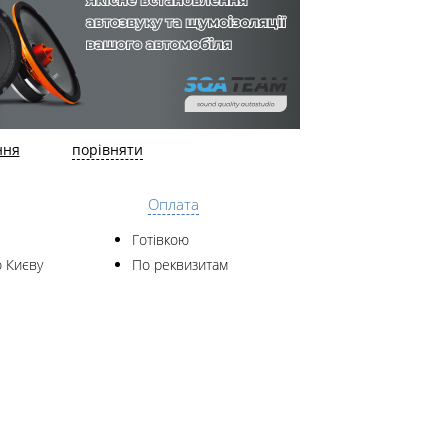
ння
порівняти
Оплата
Готівкою
 Києву
По реквизитам