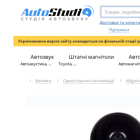
Доставка та оплата
Підтримка
Україномовна версія сайту знаходиться на фінальній стадії 
Автозвук
Штатні магнітоли
Авт
Автоакустика, ...
Toyota, ...
Автомагніто
/
Безпека
/
Односторонні сигналізації
/
Alligato