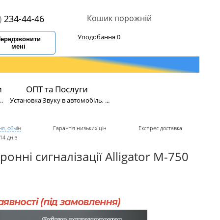
)
234-44-46
Кошик порожній
Уподобання
0
ередзвонити
мені
и
ОПТ та Послуги
.
Установка Звуку в автомобіль, ...
я, обмін
Гарантія низьких цін
Експрес доставка
14 днів
онні сигналізації Alligator M-750