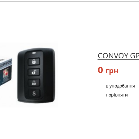
CONVOY GP
0
грн
в уподобання
порівняти