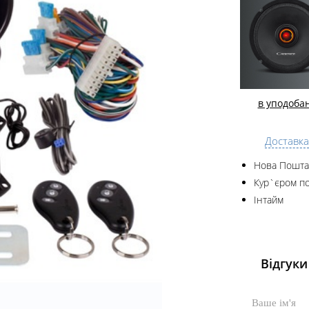
в уподоба
Доставка
Нова Пошта
Кур`єром по
Інтайм
Відгуки