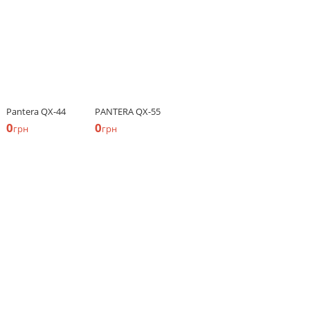
Pantera QX-44
PANTERA QX-55
0
0
грн
грн