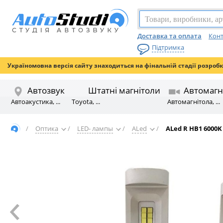
Доставка та оплата
Конт
Підтримка
Україномовна версія сайту знаходиться на фінальній стадії розроб
Автозвук
Штатні магнітоли
Автомагн
Автоакустика, ...
Toyota, ...
Автомагнітола, ...
/
Оптика
/
LED- лампы
/
ALed
/
ALed R HB1 6000