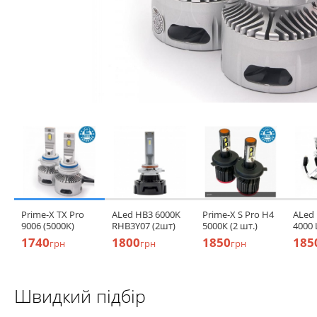
Prime-X TX Pro
ALed HB3 6000K
Prime-X S Pro H4
ALed 
9006 (5000K)
RHB3Y07 (2шт)
5000К (2 шт.)
4000
1740
1800
1850
185
грн
грн
грн
Швидкий підбір