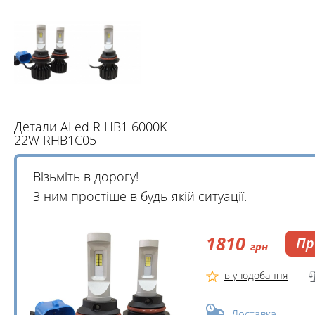
Детали ALed R HB1 6000K
22W RHB1C05
Візьміть в дорогу!
З ним простіше в будь-якій ситуації.
1810
Пр
грн
в уподобання
Доставка