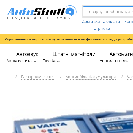
Доставка та оплата
Конт
Підтримка
Україномовна версія сайту знаходиться на фінальній стадії розроб
Автозвук
Штатні магнітоли
Автомагн
Автоакустика, ...
Toyota, ...
Автомагнітола, ...
/
Електроживлення
/
Автомобільні акумулятори
/
Var