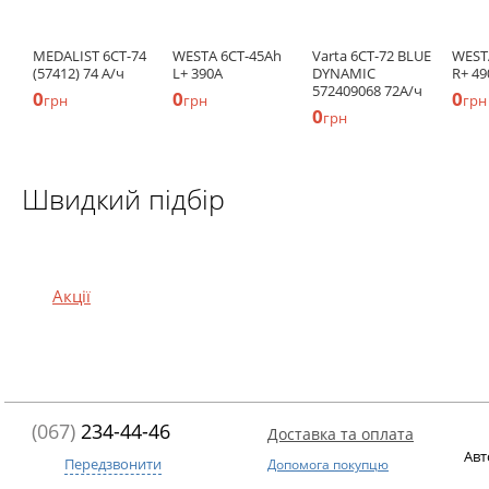
MEDALIST 6CT-74
WESTA 6СТ-45Ah
Varta 6СТ-72 BLUE
WEST
(57412) 74 А/ч
L+ 390A
DYNAMIC
R+ 49
572409068 72А/ч
0
0
0
грн
грн
грн
0
грн
Швидкий підбір
Акції
(067)
234-44-46
Доставка та оплата
Авт
Передзвонити
Допомога покупцю