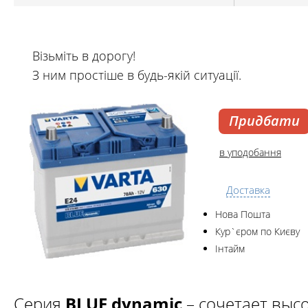
Візьміть в дорогу!
З ним простіше в будь-якій ситуації.
Придбати
в уподобання
Доставка
Нова Пошта
Кур`єром по Києву
Інтайм
Серия
BLUE dynamic
– сочетает выс