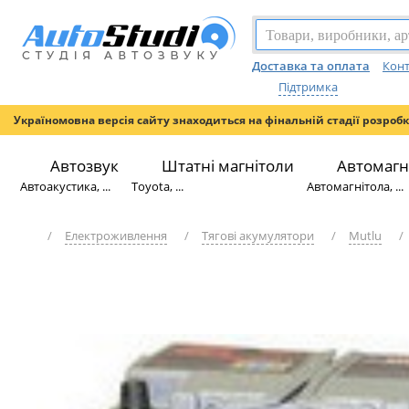
Доставка та оплата
Конт
Підтримка
Україномовна версія сайту знаходиться на фінальній стадії розроб
Автозвук
Штатні магнітоли
Автомагн
Автоакустика, ...
Toyota, ...
Автомагнітола, ...
/
Електроживлення
/
Тягові акумулятори
/
Mutlu
/