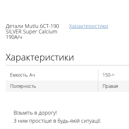
Детали Mutlu 6CT-190
Характеристики
SILVER Super Calcium
190А/ч
Характеристики
Емкость, Ач
150->
Полярность
Правая
Візьміть в дорогу!
З ним простіше в будь-якій ситуації.