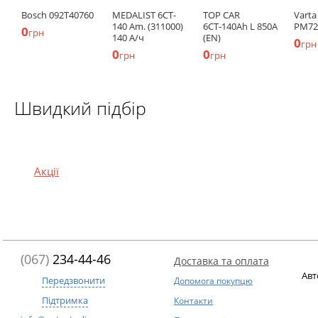
Bosch 092T40760
MEDALIST 6CT-
TOP CAR
Varta
140 Am. (311000)
6СТ-140Ah L 850A
PM72
0
грн
140 А/ч
(EN)
0
грн
0
0
грн
грн
Швидкий підбір
Акції
(067)
234-44-46
Доставка та оплата
Авт
Передзвонити
Допомога покупцю
Підтримка
Контакти