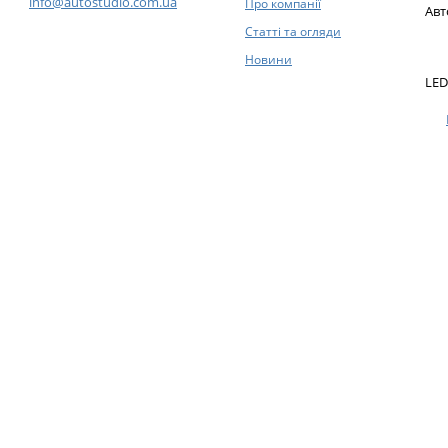
info@autostudio.com.ua
Про компанії
Авт
Статті та огляди
Новини
LED