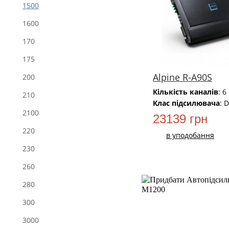
1500
1600
170
175
Alpine R-A90S
200
Кількість каналів
: 6
210
Клас підсилювача
: D
2100
23139 грн
220
в уподобання
230
260
280
300
3000