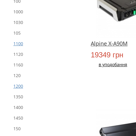
100
1000
1030
105
Alpine X-A90M
1100
19349 грн
1120
в уподобання
1160
120
1200
1350
1400
1450
НОВИЙ
150