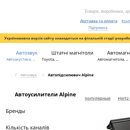
Доставка та оплата
Конт
Підтримка
Україномовна версія сайту знаходиться на фінальній стадії розроб
Автозвук
Штатні магнітоли
Автомагн
Автоакустика, ...
Toyota, ...
Автомагнітола, ...
/
Автозвук
/
Автопідсилювач Alpine
Автоусилители Alpine
популярные
Hertz
Бренды
Кількість каналів