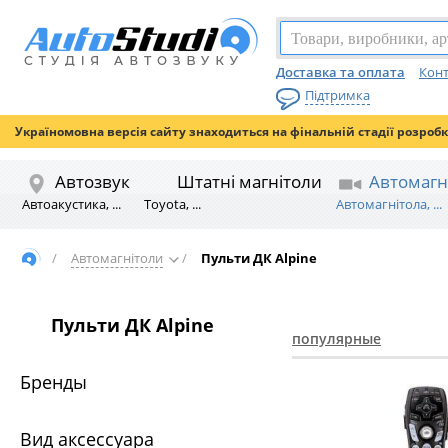
Доставка та оплата
Конт
Підтримка
Україномовна версія сайту знаходиться на фінальній стадії розроб
Автозвук
Штатні магнітоли
Автомагн
Автоакустика, ...
Toyota, ...
Автомагнітола, ...
/
Автомагнітоли
/
Пульти ДК Alpine
Пульти ДК Alpine
популярные
Бренды
Вид аксессуара