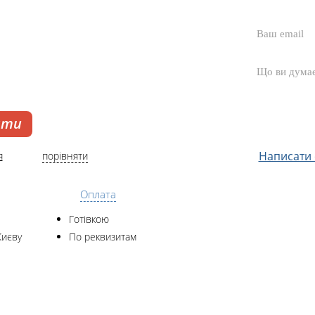
ати
Написати с
я
порівняти
Оплата
Готівкою
Києву
По реквизитам