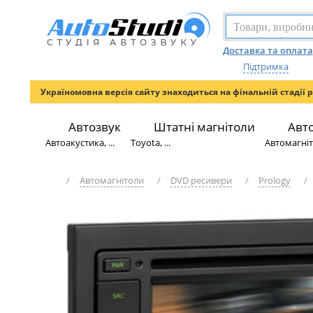
Доставка та оплата
Підтримка
Україномовна версія сайту знаходиться на фінальній стадії 
Автозвук
Штатні магнітоли
Авт
Автоакустика, ...
Toyota, ...
Автомагніто
/
Автомагнітоли
/
DVD ресивери
/
Prology
/