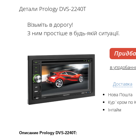
Детали Prology DVS-2240T
Візьміть в дорогу!
З ним простіше в будь-якій ситуації.
Придб
в уподобанн
Доставка
Нова Пошта
Кур`єром по 
Інтайм
Описание Prology DVS-2240T: