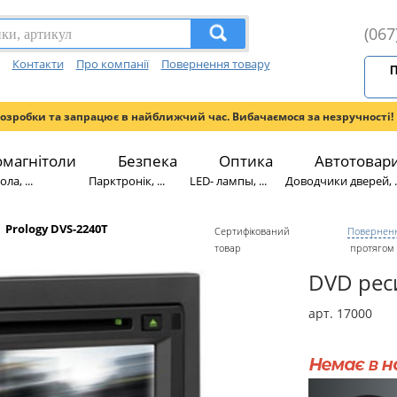
(067
Контакти
Про компанії
Повернення товару
П
розробки та запрацює в найближчий час. Вибачаємося за незручності!
омагнітоли
Безпека
Оптика
Автотовар
ла, ...
Парктронік, ...
LED- лампы, ...
Доводчики дверей, ..
Prology DVS-2240T
Сертифікований
Поверненн
товар
протягом 
DVD рес
арт. 17000