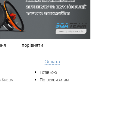
ння
порівняти
Оплата
Готівкою
 Києву
По реквизитам