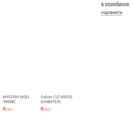
в уподобання
порівняти
MYSTERY MDD-
Celsior CST-6507G
7800BS
(НАВИТЕЛ)
0
0
грн
грн