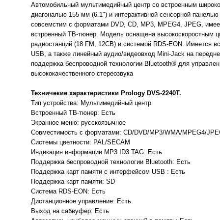
Автомобильный мультимедийный центр со встроенным широк
диагональю 155 мм (6.1") и интерактивной сенсорной панель
совсемстим с форматами DVD, CD, MP3, MPEG4, JPEG, имее
встроенный ТВ-тюнер. Модель оснащена высокоскоростным ц
радиостанций (18 FM, 12СВ) и системой RDS-EON. Имеется вс
USB, а также линейный аудио/видеовход Mini-Jack на передне
поддержка беспроводной технологии Bluetooth® для управле
высококачественного стереозвука
Техничекие характеристики
Prology DVS-2240T.
Тип устройства: Мультимедийный центр
Встроенный ТВ-тюнер: Есть
Экранное меню: русскоязычное
Совместимость с форматами: CD/DVD/MP3/WMA/MPEG4/JPE
Системы цветности: PAL/SECAM
Индикация информации MP3 ID3 TAG: Есть
Поддержка беспроводной технологии Bluetooth: Есть
Поддержка карт памяти с интерфейсом USB : Есть
Поддержка карт памяти: SD
Система RDS-EON: Есть
Дистанционное управление: Есть
Выход на сабвуфер: Есть