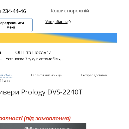
)
234-44-46
Кошик порожній
Уподобання
0
ередзвонити
мені
и
ОПТ та Послуги
.
Установка Звуку в автомобіль, ...
я, обмін
Гарантія низьких цін
Експрес доставка
14 днів
ивери Prology DVS-2240T