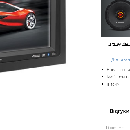
в уподоба
Доставка
Нова Пошта
Кур`єром по
Інтайм
Відгуки