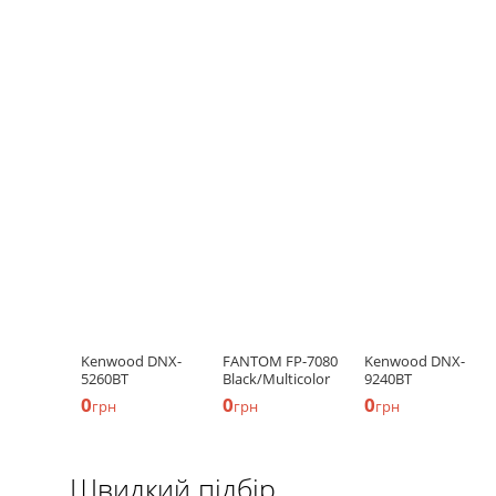
Kenwood DNX-
FANTOM FP-7080
Kenwood DNX-
5260BT
Black/Multicolor
9240BT
0
0
0
грн
грн
грн
Швидкий підбір