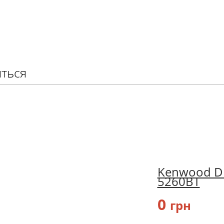
яться
Kenwood D
5260BT
0
грн