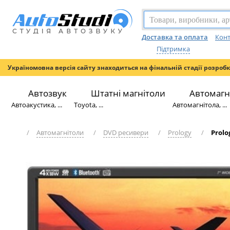
Доставка та оплата
Конт
Підтримка
Україномовна версія сайту знаходиться на фінальній стадії розроб
Автозвук
Штатні магнітоли
Автомагн
Автоакустика, ...
Toyota, ...
Автомагнітола, ...
/
Автомагнітоли
/
DVD ресивери
/
Prology
/
Prolo