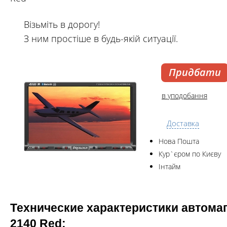
Візьміть в дорогу!
З ним простіше в будь-якій ситуації.
Придбати
в уподобання
Доставка
Нова Пошта
Кур`єром по Києву
Інтайм
Технические характеристики автома
2140 Red: