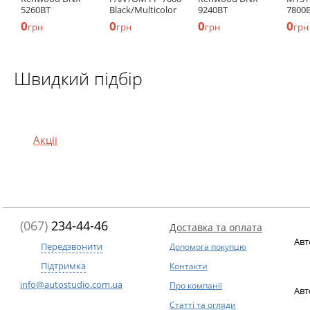
5260BT
Black/Multicolor
9240BT
7800
0
0
0
0
грн
грн
грн
грн
Швидкий підбір
Акції
(067)
234-44-46
Доставка та оплата
Авт
Передзвонити
Допомога покупцю
Підтримка
Контакти
info@autostudio.com.ua
Про компанії
Авт
Статті та огляди