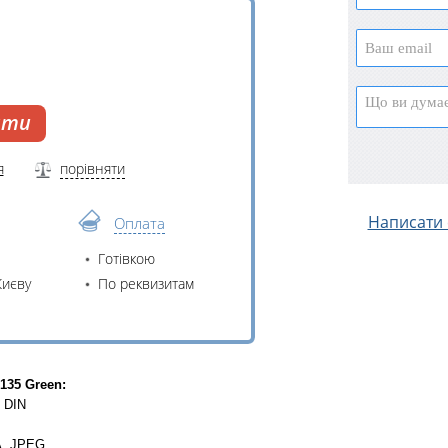
ати
я
порівняти
Написати с
Оплата
Готівкою
Києву
По реквизитам
135 Green:
 DIN
A, JPEG