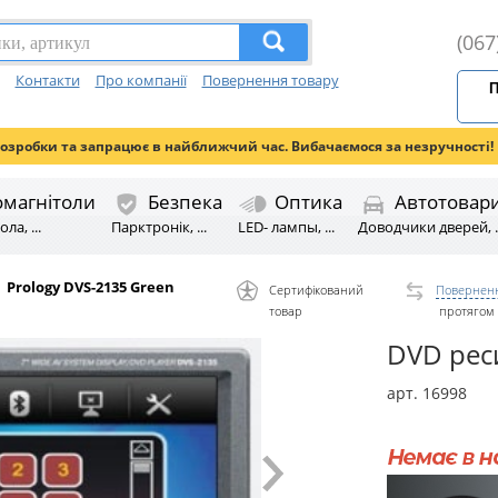
(067
Контакти
Про компанії
Повернення товару
П
розробки та запрацює в найближчий час. Вибачаємося за незручності!
омагнітоли
Безпека
Оптика
Автотовар
ла, ...
Парктронік, ...
LED- лампы, ...
Доводчики дверей, ..
Prology DVS-2135 Green
Сертифікований
Поверненн
товар
протягом 
DVD рес
арт. 16998