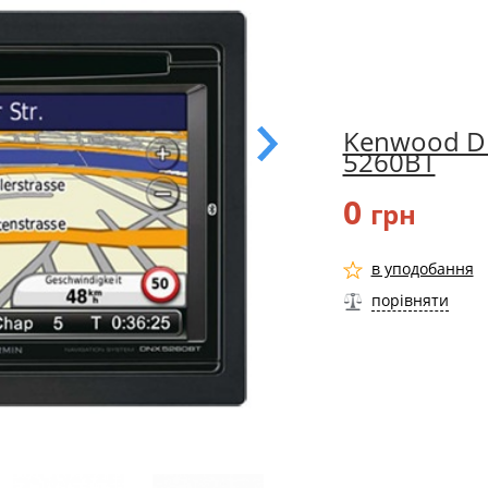
Kenwood D
5260BT
0
грн
в уподобання
порівняти