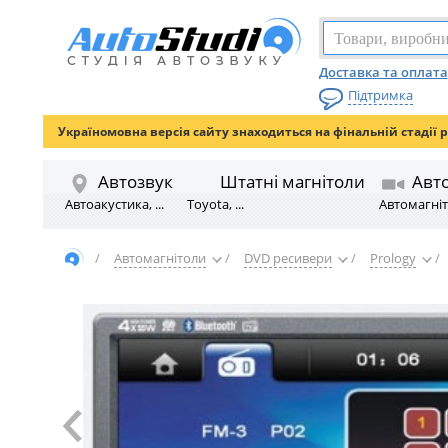
Доставка та оплата
Підтримка
Україномовна версія сайту знаходиться на фінальній стадії 
Автозвук
Штатні магнітоли
Авт
Автоакустика, ...
Toyota, ...
Автомагніто
/
Автомагнітоли
/
DVD ресивери
/
Prology
/