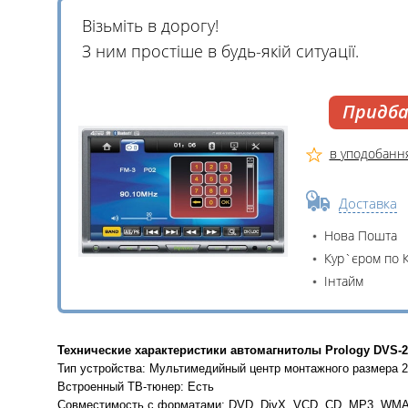
Візьміть в дорогу!
З ним простіше в будь-якій ситуації.
Придб
в уподобанн
Доставка
Нова Пошта
Кур`єром по 
Інтайм
Технические характеристики автомагнитолы Prology DVS-2
Тип устройства: Мультимедийный центр монтажного размера 2
Встроенный ТВ-тюнер: Есть
Совместимость с форматами: DVD, DivX, VCD, CD, MP3, WM