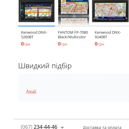
Kenwood DNX-
FANTOM FP-7080
Kenwood DNX-
5260BT
Black/Multicolor
9240BT
0
0
0
грн
грн
грн
Швидкий підбір
Акції
(067)
234-44-46
Доставка та оплата