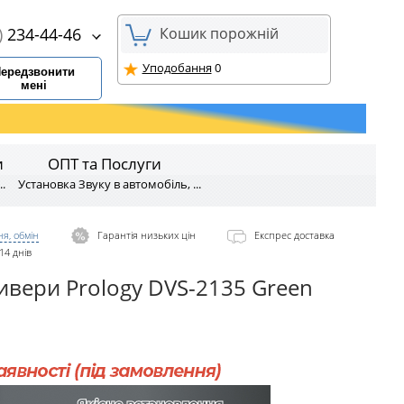
)
234-44-46
Кошик порожній
Уподобання
0
ередзвонити
мені
и
ОПТ та Послуги
.
Установка Звуку в автомобіль, ...
я, обмін
Гарантія низьких цін
Експрес доставка
14 днів
ивери Prology DVS-2135 Green