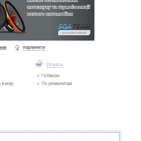
ння
порівняти
Оплата
Готівкою
 Києву
По реквизитам