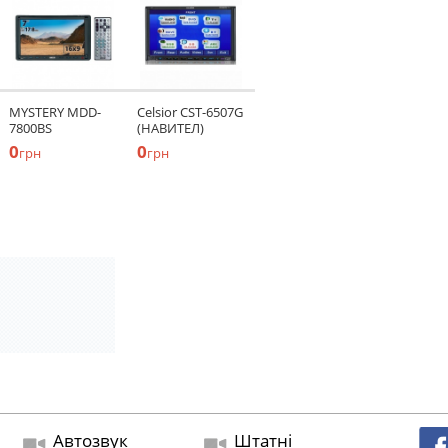
MYSTERY MDD-
Celsior CST-6507G
7800BS
(НАВИТЕЛ)
0
0
грн
грн
Автозвук
Штатні