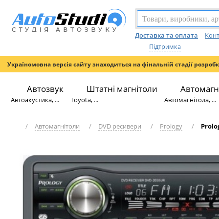
Доставка та оплата
Конт
Підтримка
Україномовна версія сайту знаходиться на фінальній стадії розроб
Автозвук
Штатні магнітоли
Автомагн
Автоакустика, ...
Toyota, ...
Автомагнітола, ...
/
Автомагнітоли
/
DVD ресивери
/
Prology
/
Prolo