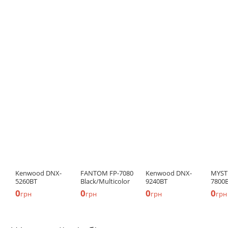
Kenwood DNX-
FANTOM FP-7080
Kenwood DNX-
MYST
5260BT
Black/Multicolor
9240BT
7800
0
0
0
0
грн
грн
грн
грн