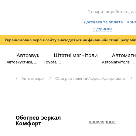
Доставка та оплата
Конт
Підтримка
Україномовна версія сайту знаходиться на фінальній стадії розроб
Автозвук
Штатні магнітоли
Автомагн
Автоакустика, ...
Toyota, ...
Автомагнітола, ...
/
Автотовари
/
Обогрев сидений/зеркал/дворников
/
Обогрев зеркал
популярные
Комфорт